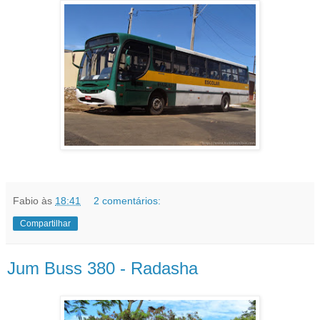
Fabio
às
18:41
2 comentários:
Compartilhar
Jum Buss 380 - Radasha