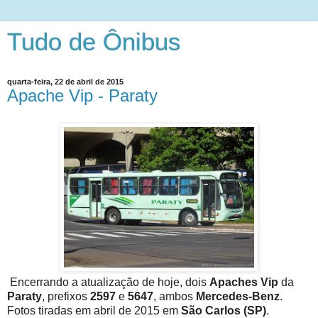
Tudo de Ônibus
quarta-feira, 22 de abril de 2015
Apache Vip - Paraty
Encerrando a atualização de hoje, dois
Apaches Vip
da
Paraty
, prefixos
2597
e
5647
, ambos
Mercedes-Benz
.
Fotos tiradas em abril de 2015 em
São Carlos (SP)
.