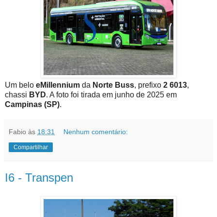
Um belo
eMillennium
da
Norte Buss
, prefixo
2 6013
,
chassi
BYD
. A foto foi tirada em junho de 2025 em
Campinas (SP)
.
Fabio
às
18:31
Nenhum comentário:
Compartilhar
I6 - Transpen