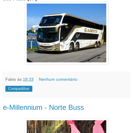
Fabio
às
18:33
Nenhum comentário:
Compartilhar
e-Millennium - Norte Buss