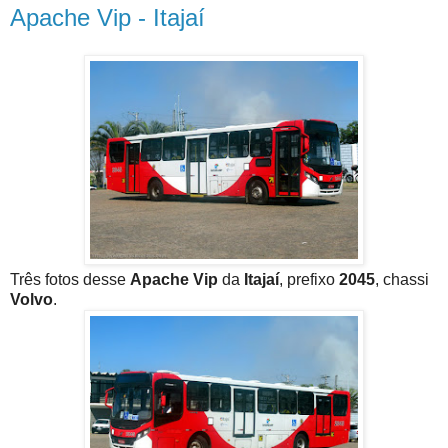
Apache Vip - Itajaí
Três fotos desse
Apache Vip
da
Itajaí
, prefixo
2045
, chassi
Volvo
.