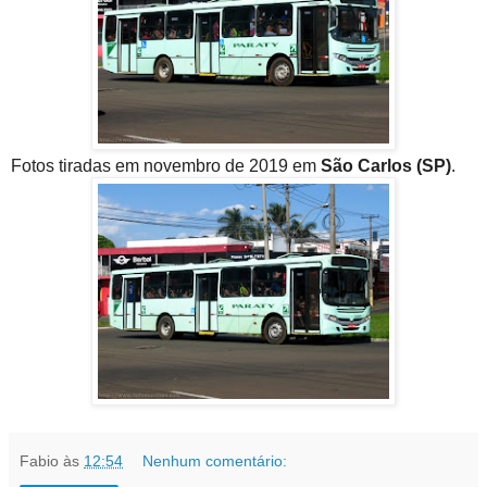
Fotos tiradas em novembro de 2019 em
São Carlos (SP)
.
Fabio
às
12:54
Nenhum comentário: