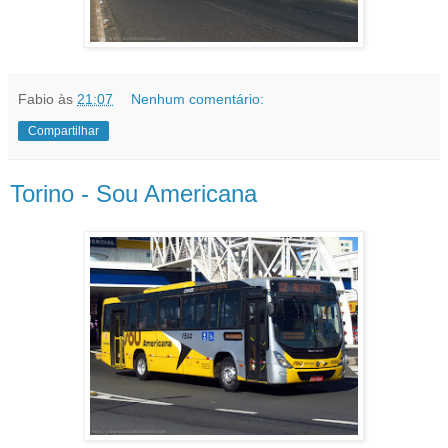
Fabio
às
21:07
Nenhum comentário:
Compartilhar
Torino - Sou Americana