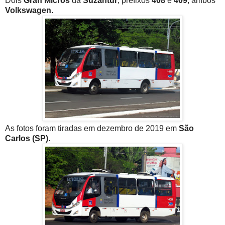
Dois
Gran Micros
da
Suzantur
, prefixos
408
e
409
, ambos
Volkswagen
.
As fotos foram tiradas em dezembro de 2019 em
São
Carlos (SP)
.