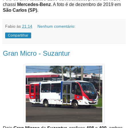
chassi
Mercedes-Benz
. A foto é de dezembro de 2019 em
São Carlos (SP)
.
Fabio
às
21:14
Nenhum comentário:
Compartilhar
Gran Micro - Suzantur