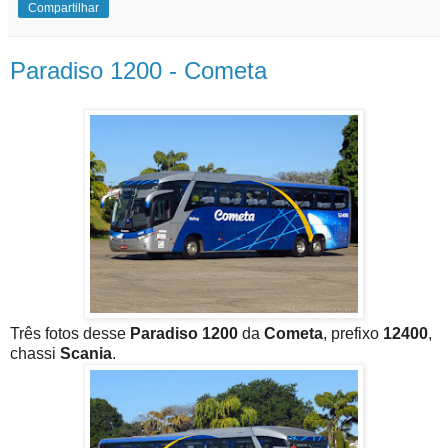
Compartilhar
Paradiso 1200 - Cometa
Três fotos desse
Paradiso 1200
da
Cometa
, prefixo
12400
,
chassi
Scania
.