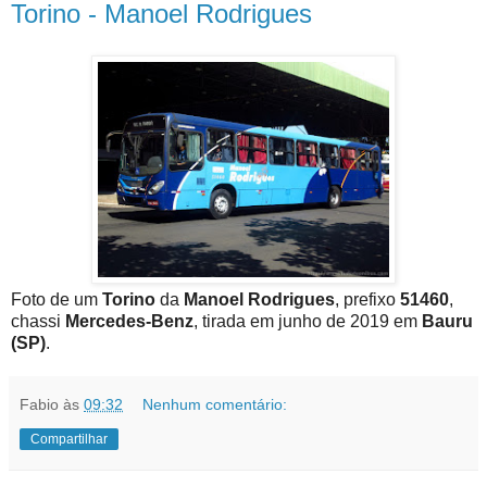
Torino - Manoel Rodrigues
Foto de um
Torino
da
Manoel Rodrigues
, prefixo
51460
,
chassi
Mercedes-Benz
, tirada em junho de 2019 em
Bauru
(SP)
.
Fabio
às
09:32
Nenhum comentário:
Compartilhar