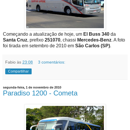
Começando a atualização de hoje, um
El Buss 340
da
Santa Cruz
, prefixo
251070
, chassi
Mercedes-Benz
. A foto
foi tirada em setembro de 2010 em
São Carlos (SP)
.
Fabio
às
23:08
3 comentários:
Compartilhar
segunda-feira, 1 de novembro de 2010
Paradiso 1200 - Cometa