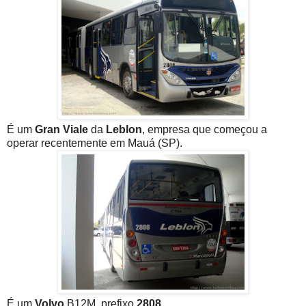
É um
Gran Viale
da
Leblon
, empresa que começou a
operar recentemente em Mauá (SP).
É um
Volvo
B12M, prefixo
2808
.