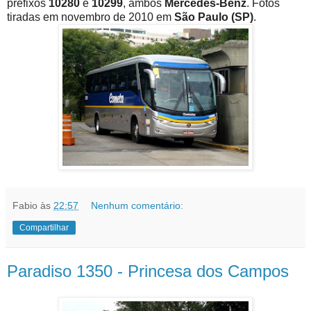
prefixos
10280
e
10299
, ambos
Mercedes-Benz
. Fotos
tiradas em novembro de 2010 em
São Paulo (SP)
.
Fabio
às
22:57
Nenhum comentário:
Compartilhar
Paradiso 1350 - Princesa dos Campos