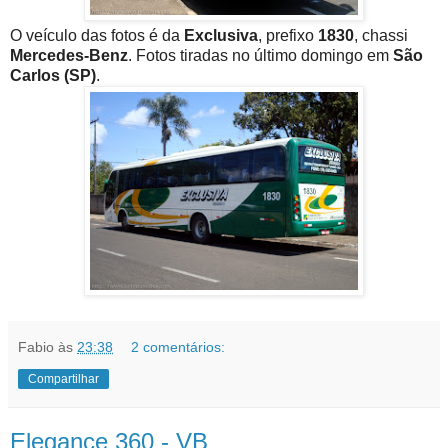
O veículo das fotos é da
Exclusiva
, prefixo
1830
, chassi
Mercedes-Benz
. Fotos tiradas no último domingo em
São
Carlos (SP)
.
Fabio
às
23:38
2 comentários:
Compartilhar
Elegance 360 - VB