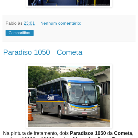
Fabio
às
23:01
Nenhum comentário:
Compartilhar
Paradiso 1050 - Cometa
Na pintura de fretamento, dois
Paradisos 1050
da
Cometa
,