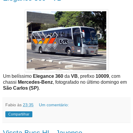
Um belíssimo
Elegance 360
da
VB
, prefixo
10009
, com
chassi
Mercedes-Benz
, fotografado no último domingo em
São Carlos (SP)
.
Fabio
às
23:35
Um comentário:
Compartilhar
Vissta Buss HI - Jauense