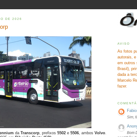
RO DE 2026
corp
AVISO
As fotos p
autorais, 
em outros 
Brasil), pr
dada a terc
Marcelo Re
fazer.
COMENTÁ
Fabio
Sim, 
Anon
Bom D
lennium
da
Transcorp
, prefixos
5502
e
5506
, ambos
Volvo
.