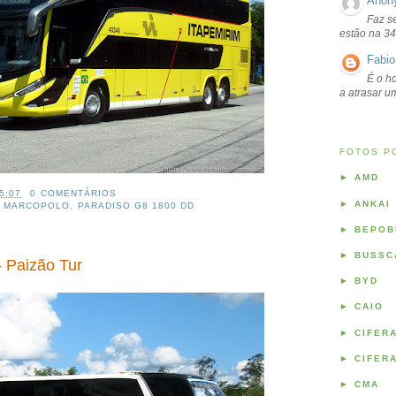
Anon
Faz s
estão na 34
Fabio
É o ho
a atrasar 
FOTOS P
►
AMD
5:07
0 COMENTÁRIOS
►
ANKAI
,
MARCOPOLO
,
PARADISO G8 1800 DD
►
BEPOB
►
BUSSC
 Paizão Tur
►
BYD
►
CAIO
►
CIFER
►
CIFER
►
CMA