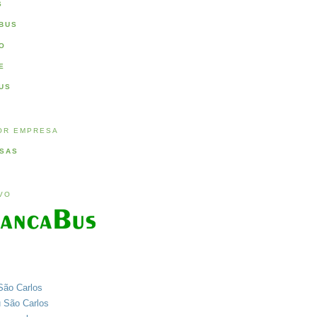
S
BUS
O
E
US
OR EMPRESA
SAS
IVO
São Carlos
u São Carlos