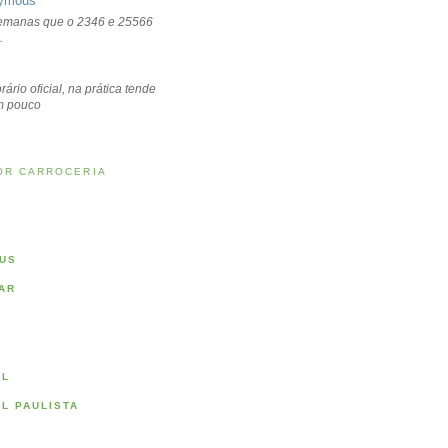
ymous
emanas que o 2346 e 25566
.
rário oficial, na prática tende
um pouco
OR CARROCERIA
US
AR
AL
AL PAULISTA