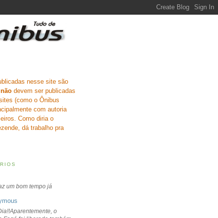
ublicadas nesse site são
e
não
devem ser publicadas
sites (como o Ônibus
incipalmente com autoria
eiros. Como diria o
zende, dá trabalho pra
RIOS
faz um bom tempo já
ymous
ia!!Aparentemente, o