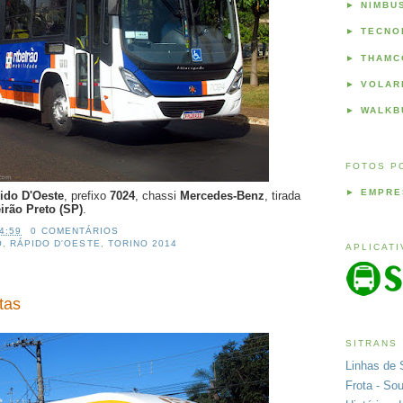
►
NIMBU
►
TECNO
►
THAMC
►
VOLAR
►
WALKB
FOTOS P
►
EMPRE
ido D'Oeste
, prefixo
7024
, chassi
Mercedes-Benz
, tirada
irão Preto (SP)
.
4:59
0 COMENTÁRIOS
O
,
RÁPIDO D'OESTE
,
TORINO 2014
APLICAT
tas
SITRANS
Linhas de 
Frota - So