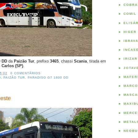
►
COBRA
►
COMIL
►
ELISÁ
►
HIGER
►
IBRAV
►
INCAS
►
IRIZAR
0 DD
da
Paizão Tur
, prefixo
3465
, chassi
Scania
, tirada em
 Carlos (SP)
.
►
JOTAV
5:02
0 COMENTÁRIOS
►
MAFER
O
,
PAIZÃO TUR
,
PARADISO G7 1800 DD
►
MARCO
►
MASCA
Oeste
►
MAXIB
►
MERCE
►
METAL
►
NEOBU