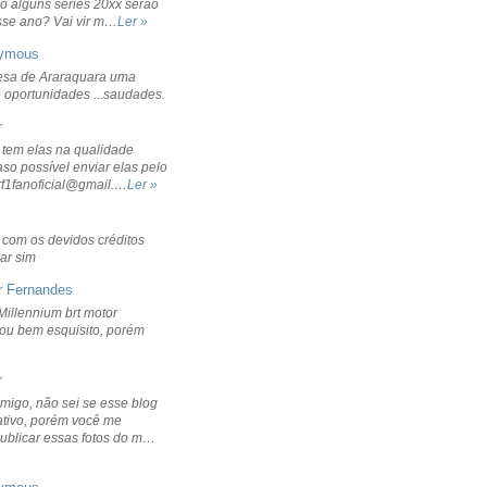
o alguns séries 20xx serão
sse ano? Vai vir m…
Ler »
ymous
sa de Araraquara uma
 oportunidades ...saudades.
r
 tem elas na qualidade
aso possível enviar elas pelo
rf1fanoficial@gmail.…
Ler »
r com os devidos créditos
ar sim
r Fernandes
Millennium brt motor
icou bem esquisito, porém
r
migo, não sei se esse blog
ativo, porém você me
publicar essas fotos do m…