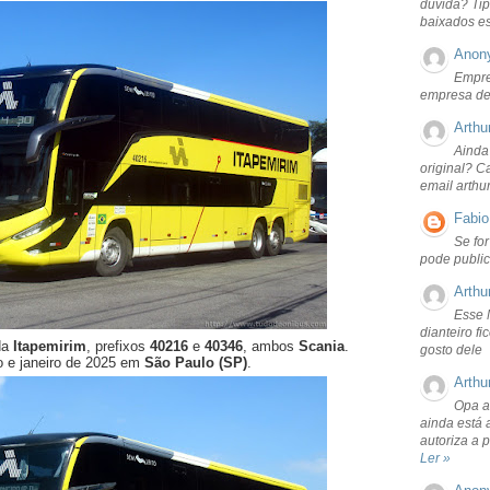
dúvida? Tip
baixados e
Anon
Empre
empresa de
Arthu
Ainda
original? C
email arthu
Fabio
Se fo
pode public
Arthu
Esse 
dianteiro f
da
Itapemirim
, prefixos
40216
e
40346
, ambos
Scania
.
gosto dele
o e janeiro de 2025 em
São Paulo (SP)
.
Arthu
Opa a
ainda está 
autoriza a 
Ler »