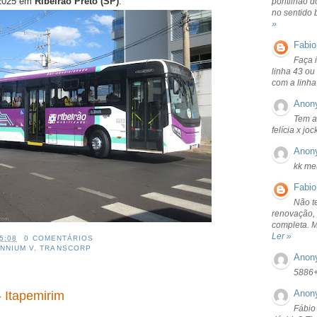
 2025 em
Ribeirão Preto (SP)
.
pontilhão d
no sentido 
»
Fabio
Faça 
linha 43 ou
com a linha
Anon
Tem a
felícia x jo
Anon
kk me
Fabio
Não t
renovação, 
completa. 
Ler »
5:08
0 COMENTÁRIOS
NNIUM V
,
TRANSCORP
Anon
5886
Anon
 Itapemirim
Fábio