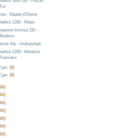
radiso 1800 DD - Paizão
Tur
rino - Rápido D'Oeste
radiso 1200 - Rotas
mpione Invictus DD -
Riodoce
ache Vip - Urubupungá
radiso 1200 - Advance
Transatur
0 jan.
(8)
2 jan.
(8)
384)
384)
384)
384)
288)
384)
384)