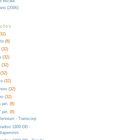
de escala
rans (2006)
AÇÕES
232)
sto
(8)
o
(32)
ho
(32)
o
(32)
l
(32)
ço
(32)
reiro
(32)
iro
(32)
5 jan.
(8)
7 jan.
(8)
llennium - Transcorp
radiso 1800 DD -
Itapemirim