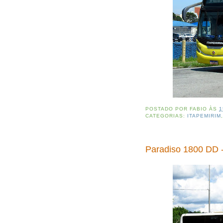
POSTADO POR
FABIO
ÀS
1
CATEGORIAS:
ITAPEMIRIM
Paradiso 1800 DD -