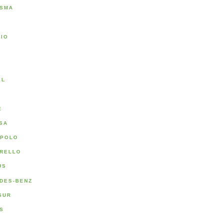
SMA
RIO
A
EL
E
SA
POLO
RELLO
US
DES-BENZ
SUR
S