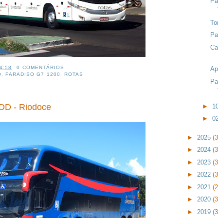
Pa
To
Pa
Ca
4:58
0 COMENTÁRIOS
Ap
O
,
PARADISO G7 1200
,
ROTAS
Pa
 DD - Riodoce
►
1
►
0
►
2025
(
►
2024
(
►
2023
(
►
2022
(
►
2021
(
►
2020
(
►
2019
(