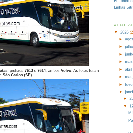
Histórico 
Linhas Sit
ATUALIZ
▼
2026
(
►
ago
►
julh
►
jun
►
mai
►
abri
otas
, prefixos
7613
e
7614
, ambos
Volvo
. As fotos foram
em
São Carlos (SP)
.
►
mar
►
feve
▼
jane
►
2
▼
1
Mi
Pa