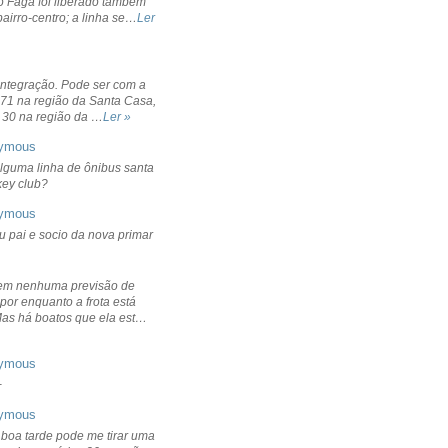
o Fagá foi liberado também
bairro-centro; a linha se…
Ler
integração. Pode ser com a
 71 na região da Santa Casa,
 30 na região da …
Ler »
ymous
lguma linha de ônibus santa
ckey club?
ymous
u pai e socio da nova primar
em nenhuma previsão de
por enquanto a frota está
Mas há boatos que ela est…
ymous
+
ymous
 boa tarde pode me tirar uma