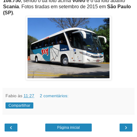
108.750
, sendo o da foto acima
Volvo
e o da foto abaixo
Scania
. Fotos tiradas em setembro de 2015 em
São Paulo
(SP)
.
Fabio
às
11:27
2 comentários:
Compartilhar
‹
›
Página inicial