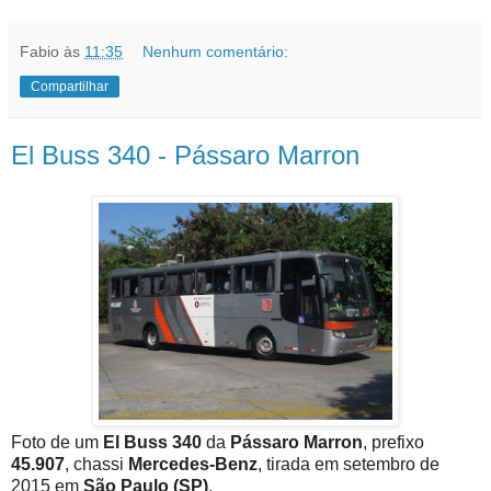
Fabio
às
11:35
Nenhum comentário:
Compartilhar
El Buss 340 - Pássaro Marron
Foto de um
El Buss 340
da
Pássaro Marron
, prefixo
45.907
, chassi
Mercedes-Benz
, tirada em setembro de
2015 em
São Paulo (SP)
.