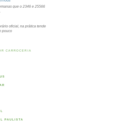
ymous
emanas que o 2346 e 25566
.
rário oficial, na prática tende
um pouco
OR CARROCERIA
US
AR
AL
AL PAULISTA