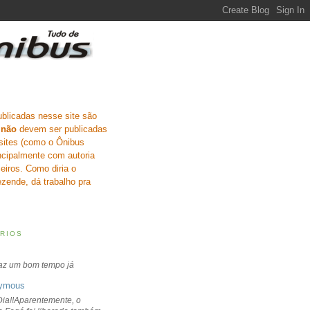
ublicadas nesse site são
e
não
devem ser publicadas
sites (como o Ônibus
incipalmente com autoria
eiros. Como diria o
zende, dá trabalho pra
RIOS
faz um bom tempo já
ymous
ia!!Aparentemente, o