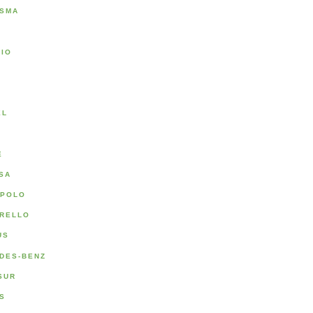
SMA
RIO
A
EL
E
SA
POLO
RELLO
US
DES-BENZ
SUR
S