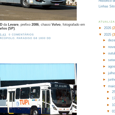
Histórico 
Linhas Sit
ATUALIZ
DD
da
Levare
, prefixo
2086
, chassi
Volvo
, fotografado em
►
2026
(
rlos (SP)
.
▼
2025
(
5:43
0 COMENTÁRIOS
RCOPOLO
,
PARADISO G8 1800 DD
►
dez
►
nov
►
outu
►
set
►
ago
►
julh
►
jun
▼
mai
►
2
►
1
►
1
▼
0