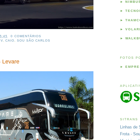
►
NIMBU
►
TECNO
►
THAMC
►
VOLAR
5:45
0 COMENTÁRIOS
►
WALKB
 V
,
CAIO
,
SOU SÃO CARLOS
FOTOS P
- Levare
►
EMPRE
APLICAT
SITRANS
Linhas de 
Frota - So