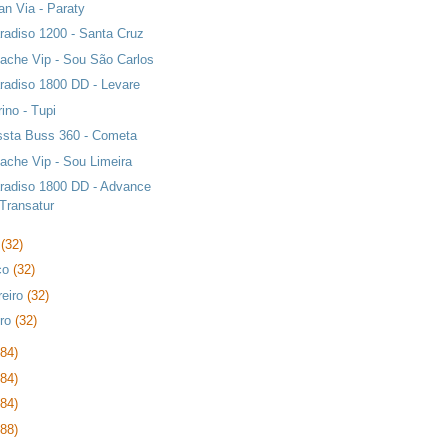
an Via - Paraty
radiso 1200 - Santa Cruz
ache Vip - Sou São Carlos
radiso 1800 DD - Levare
rino - Tupi
ssta Buss 360 - Cometa
ache Vip - Sou Limeira
radiso 1800 DD - Advance
Transatur
l
(32)
ço
(32)
reiro
(32)
iro
(32)
384)
384)
384)
288)