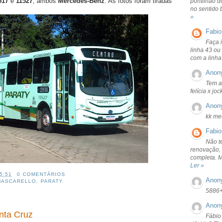
517
e
11527
, ambos
Mercedes-Benz
. As fotos foram tiradas
pontilhão d
no sentido 
»
Fabio
Faça 
linha 43 ou
com a linha
Anon
Tem a
felícia x jo
Anon
kk me
Fabio
Não t
renovação, 
completa. 
Ler »
5:51
0 COMENTÁRIOS
Anon
MASCARELLO
,
PARATY
5886
Anon
nta Cruz
Fábio