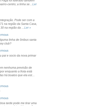
o Fagá foi liberado também
bairro-centro; a linha se…
Ler
integração. Pode ser com a
 71 na região da Santa Casa,
 30 na região da …
Ler »
ymous
lguma linha de ônibus santa
ckey club?
ymous
u pai e socio da nova primar
em nenhuma previsão de
por enquanto a frota está
Mas há boatos que ela est…
ymous
+
ymous
 boa tarde pode me tirar uma