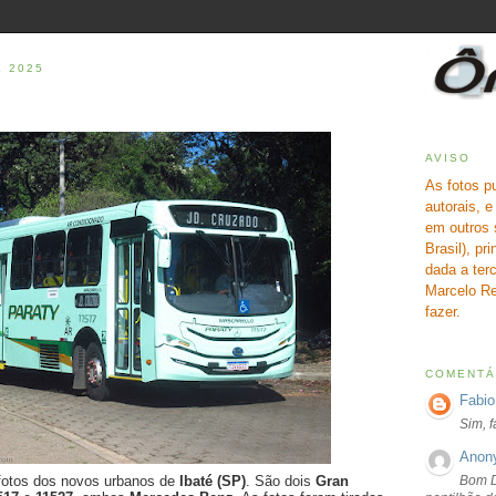
E 2025
AVISO
As fotos p
autorais, 
em outros 
Brasil), pr
dada a terc
Marcelo Re
fazer.
COMENTÁ
Fabio
Sim, 
Anon
Bom D
fotos dos novos urbanos de
Ibaté (SP)
. São dois
Gran