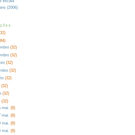
de escala
rans (2006)
AÇÕES
232)
384)
embro
(32)
embro
(32)
bro
(32)
embro
(32)
sto
(32)
o
(32)
ho
(32)
o
(32)
5 mai.
(8)
7 mai.
(8)
0 mai.
(8)
3 mai.
(8)