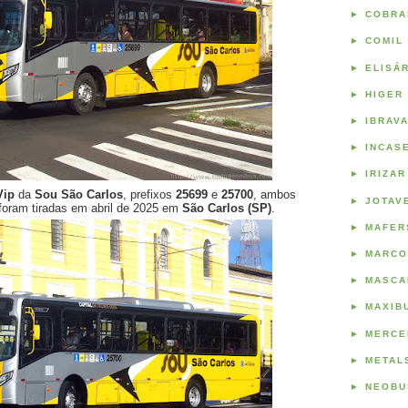
►
COBRA
►
COMIL
►
ELISÁ
►
HIGER
►
IBRAV
►
INCAS
►
IRIZAR
Vip
da
Sou São Carlos
, prefixos
25699
e
25700
, ambos
►
JOTAV
 foram tiradas em abril de 2025 em
São Carlos (SP)
.
►
MAFER
►
MARCO
►
MASCA
►
MAXIB
►
MERCE
►
METAL
►
NEOBU