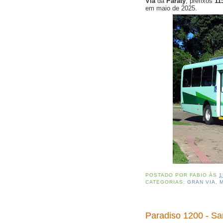
Via
da
Paraty
, prefixos
11
em maio de 2025.
POSTADO POR
FABIO
ÀS
1
CATEGORIAS:
GRAN VIA
,
Paradiso 1200 - Sa