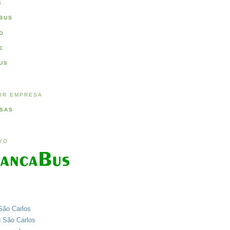
S
BUS
O
E
US
OR EMPRESA
SAS
IVO
São Carlos
u São Carlos