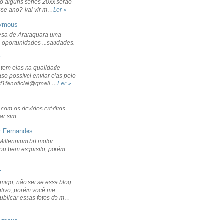
o alguns séries 20xx serão
sse ano? Vai vir m…
Ler »
ymous
sa de Araraquara uma
 oportunidades ...saudades.
r
 tem elas na qualidade
aso possível enviar elas pelo
rf1fanoficial@gmail.…
Ler »
r com os devidos créditos
ar sim
r Fernandes
Millennium brt motor
icou bem esquisito, porém
r
migo, não sei se esse blog
ativo, porém você me
publicar essas fotos do m…