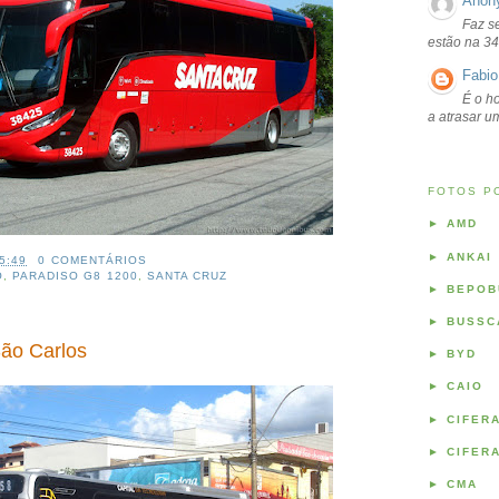
Anon
Faz s
estão na 34
Fabio
É o ho
a atrasar 
FOTOS P
►
AMD
►
ANKAI
5:49
0 COMENTÁRIOS
O
,
PARADISO G8 1200
,
SANTA CRUZ
►
BEPOB
►
BUSSC
ão Carlos
►
BYD
►
CAIO
►
CIFER
►
CIFER
►
CMA