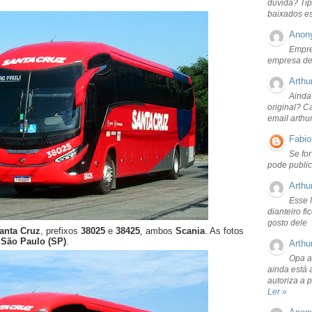
dúvida? Tip
baixados e
Anon
Empre
empresa de
Arthu
Ainda
original? C
email arthu
Fabio
Se fo
pode public
Arthu
Esse 
dianteiro f
gosto dele
anta Cruz
, prefixos
38025
e
38425
, ambos
Scania
. As fotos
m
São Paulo (SP)
.
Arthu
Opa a
ainda está 
autoriza a 
Ler »