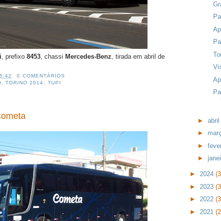
Gr
Pa
Ap
Pa
To
i
, prefixo
8453
, chassi
Mercedes-Benz
, tirada em abril de
Vi
5:42
0 COMENTÁRIOS
Ap
O
,
TORINO 2014
,
TUPI
Pa
Cometa
►
abri
►
mar
►
feve
►
jane
►
2024
(
►
2023
(
►
2022
(
►
2021
(