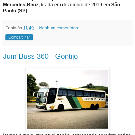
Mercedes-Benz
, tirada em dezembro de 2019 em
São
Paulo (SP)
.
Fabio
às
11:40
Nenhum comentário:
Compartilhar
Jum Buss 360 - Gontijo