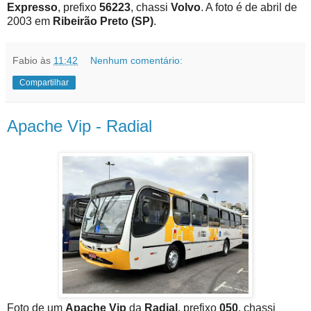
Expresso
, prefixo
56223
, chassi
Volvo
. A foto é de abril de
2003 em
Ribeirão Preto (SP)
.
Fabio
às
11:42
Nenhum comentário:
Compartilhar
Apache Vip - Radial
Foto de um
Apache Vip
da
Radial
, prefixo
050
, chassi