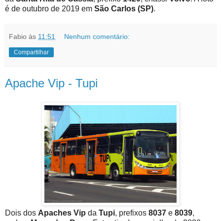
é de outubro de 2019 em
São Carlos (SP)
.
Fabio
às
11:51
Nenhum comentário:
Compartilhar
Apache Vip - Tupi
Dois dos
Apaches Vip
da
Tupi
, prefixos
8037
e
8039
,