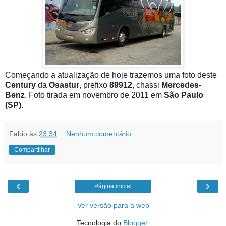
Começando a atualização de hoje trazemos uma foto deste
Century
da
Osastur
, prefixo
89912
, chassi
Mercedes-
Benz
. Foto tirada em novembro de 2011 em
São Paulo
(SP)
.
Fabio
às
23:34
Nenhum comentário:
Compartilhar
‹
›
Página inicial
Ver versão para a web
Tecnologia do
Blogger
.