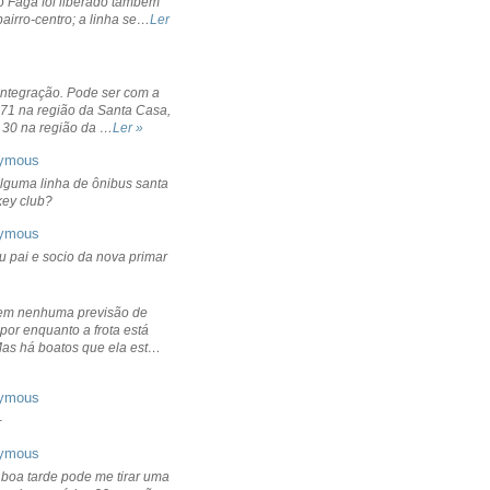
o Fagá foi liberado também
bairro-centro; a linha se…
Ler
integração. Pode ser com a
 71 na região da Santa Casa,
 30 na região da …
Ler »
ymous
lguma linha de ônibus santa
ckey club?
ymous
u pai e socio da nova primar
em nenhuma previsão de
por enquanto a frota está
Mas há boatos que ela est…
ymous
+
ymous
 boa tarde pode me tirar uma