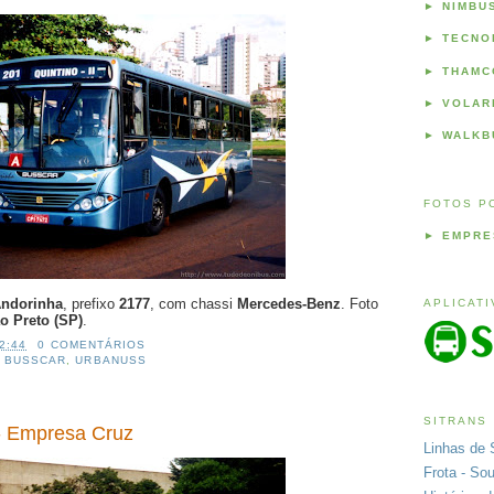
►
NIMBU
►
TECNO
►
THAMC
►
VOLAR
►
WALKB
FOTOS P
►
EMPRE
ndorinha
, prefixo
2177
, com chassi
Mercedes-Benz
. Foto
APLICAT
o Preto (SP)
.
2:44
0 COMENTÁRIOS
,
BUSSCAR
,
URBANUSS
SITRANS
- Empresa Cruz
Linhas de 
Frota - So