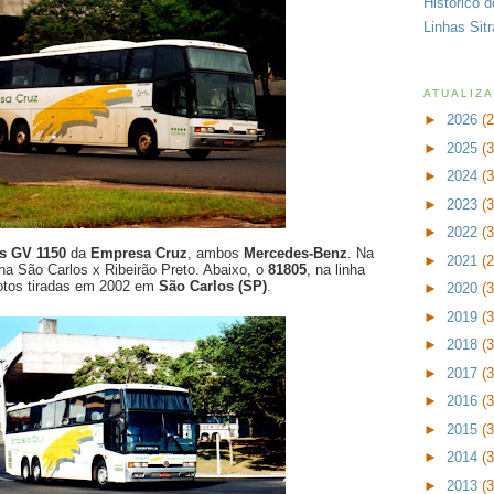
Histórico 
Linhas Sit
ATUALIZ
►
2026
(
►
2025
(
►
2024
(
►
2023
(
►
2022
(
s GV 1150
da
Empresa Cruz
, ambos
Mercedes-Benz
. Na
►
2021
(
nha São Carlos x Ribeirão Preto. Abaixo, o
81805
, na linha
otos tiradas em 2002 em
São Carlos (SP)
.
►
2020
(
►
2019
(
►
2018
(
►
2017
(
►
2016
(
►
2015
(
►
2014
(
►
2013
(