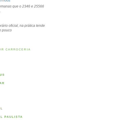
ymous
emanas que o 2346 e 25566
.
rário oficial, na prática tende
um pouco
OR CARROCERIA
US
AR
AL
AL PAULISTA