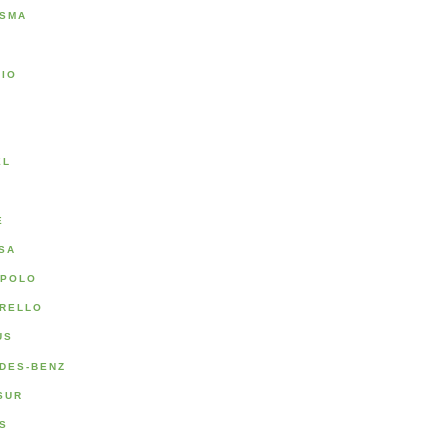
SMA
RIO
A
EL
E
SA
POLO
RELLO
US
DES-BENZ
SUR
S