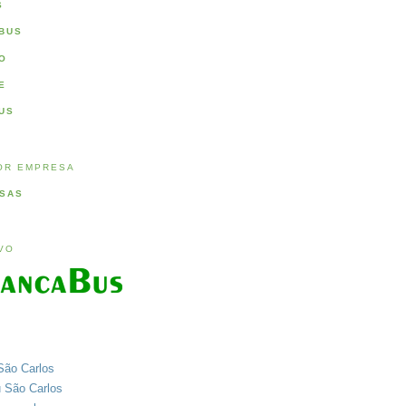
S
BUS
O
E
US
OR EMPRESA
SAS
IVO
São Carlos
u São Carlos