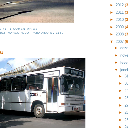
►
2012
(
►
2011
(
►
2010
(
►
2009
(
2:41
1 COMENTÁRIOS
RUZ
,
MARCOPOLO
,
PARADISO GV 1150
►
2008
(
▼
2007
(
►
dez
ça
►
nov
►
feve
▼
jane
►
3
►
3
►
2
►
2
►
2
►
2
►
2
►
2