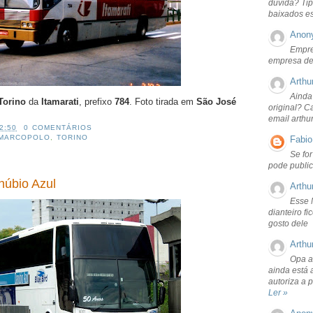
dúvida? Tip
baixados e
Anon
Empre
empresa de
Arthu
Ainda
Torino
da
Itamarati
, prefixo
784
. Foto tirada em
São José
original? C
email arthu
2:50
0 COMENTÁRIOS
MARCOPOLO
,
TORINO
Fabio
Se fo
pode public
núbio Azul
Arthu
Esse 
dianteiro f
gosto dele
Arthu
Opa a
ainda está 
autoriza a 
Ler »