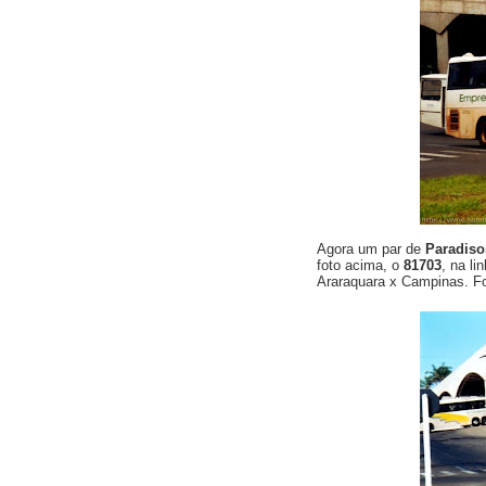
Agora um par de
Paradiso
foto acima, o
81703
, na li
Araraquara x Campinas. F