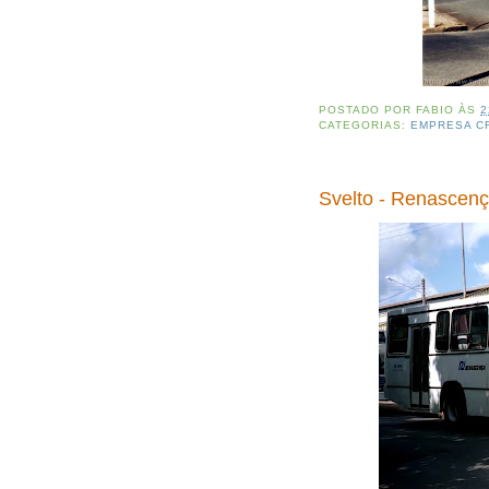
POSTADO POR
FABIO
ÀS
2
CATEGORIAS:
EMPRESA C
Svelto - Renascen