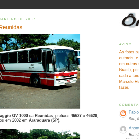
JANEIRO DE 2007
 Reunidas
AVISO
As fotos p
autorais, 
em outros 
Brasil), pr
dada a terc
Marcelo Re
fazer.
COMENTÁ
Fabio
iaggio GV 1000
da
Reunidas
, prefixos
46627
e
46628
,
Sim, 
ados em 2002 em
Araraquara (SP)
.
Anon
Bom D