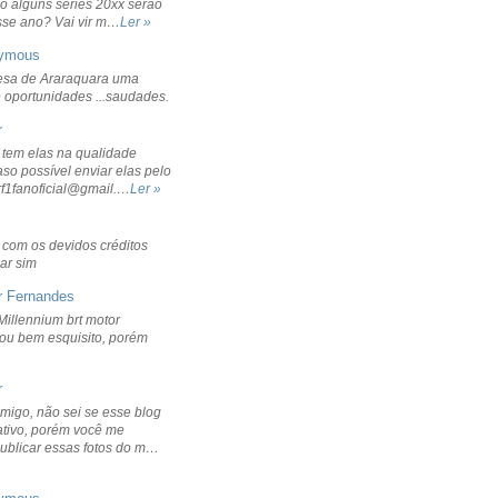
o alguns séries 20xx serão
sse ano? Vai vir m…
Ler »
ymous
sa de Araraquara uma
 oportunidades ...saudades.
r
 tem elas na qualidade
aso possível enviar elas pelo
rf1fanoficial@gmail.…
Ler »
r com os devidos créditos
ar sim
r Fernandes
Millennium brt motor
icou bem esquisito, porém
r
migo, não sei se esse blog
ativo, porém você me
publicar essas fotos do m…