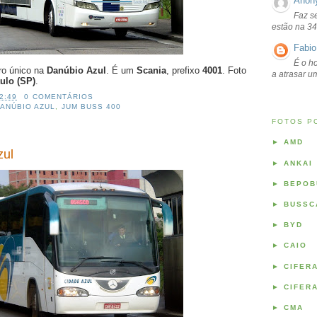
Anon
Faz s
estão na 34
Fabio
É o ho
ro único na
Danúbio Azul
. É um
Scania
, prefixo
4001
. Foto
a atrasar 
ulo (SP)
.
2:49
0 COMENTÁRIOS
ANÚBIO AZUL
,
JUM BUSS 400
FOTOS P
►
AMD
zul
►
ANKAI
►
BEPOB
►
BUSSC
►
BYD
►
CAIO
►
CIFER
►
CIFER
►
CMA