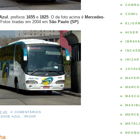
►
COBRA
►
COMIL
Azul
, prefixos
1655
e
1825
. O da foto acima é
Mercedes-
 Fotos tiradas em 2004 em
São Paulo (SP)
.
►
ELISÁ
►
HIGER
►
IBRAV
►
INCAS
►
IRIZAR
►
JOTAV
►
MAFER
►
MARCO
►
MASCA
►
MAXIB
2:46
0 COMENTÁRIOS
►
MERCE
IDADE AZUL
,
IRIZAR
►
METAL
►
NEOBU
nha