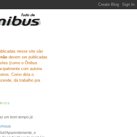
ublicadas nesse site são
e
não
devem ser publicadas
sites (como o Ônibus
incipalmente com autoria
eiros. Como diria o
zende, dá trabalho pra
RIOS
faz um bom tempo já
ymous
ia!!Aparentemente, o