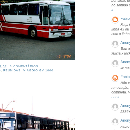
pontilhão d
no sentido 
»
Fabio
Faça 
linha 43 ou
com a linha
Anon
Tem a
felícia x jo
Anon
2:52
0 COMENTÁRIOS
kk me
O
,
REUNIDAS
,
VIAGGIO GV 1000
Fabio
Não t
renovação, 
completa. 
Ler »
Anon
5886
Anon
Fábio