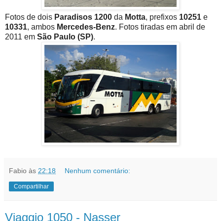
Fotos de dois
Paradisos 1200
da
Motta
, prefixos
10251
e
10331
, ambos
Mercedes-Benz
. Fotos tiradas em abril de
2011 em
São Paulo (SP)
.
Fabio
às
22:18
Nenhum comentário:
Compartilhar
Viaggio 1050 - Nasser