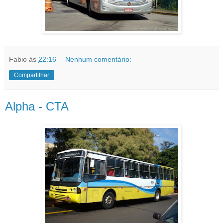
Fabio
às
22:16
Nenhum comentário:
Compartilhar
Alpha - CTA