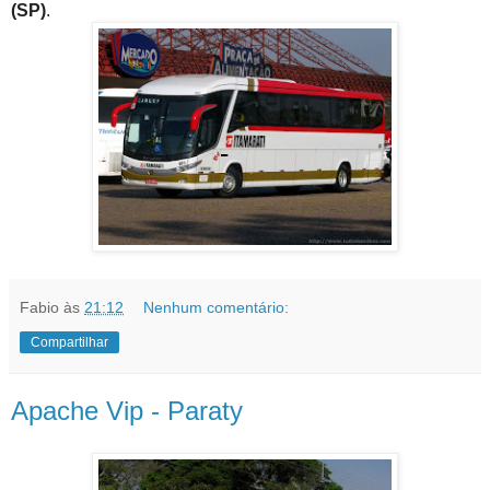
(SP)
.
Fabio
às
21:12
Nenhum comentário:
Compartilhar
Apache Vip - Paraty