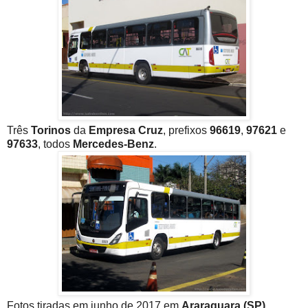
Três
Torinos
da
Empresa Cruz
, prefixos
96619
,
97621
e
97633
, todos
Mercedes-Benz
.
Fotos tiradas em junho de 2017 em
Araraquara (SP)
.