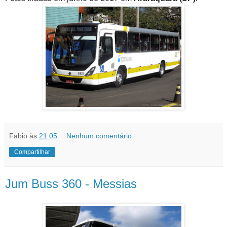
Fabio
às
21:05
Nenhum comentário:
Compartilhar
Jum Buss 360 - Messias