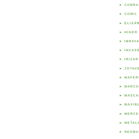
►
COBRA
►
COMIL
►
ELISÁ
►
HIGER
►
IBRAV
►
INCAS
►
IRIZAR
►
JOTAV
►
MAFER
►
MARCO
►
MASCA
►
MAXIB
►
MERCE
►
METAL
►
NEOBU