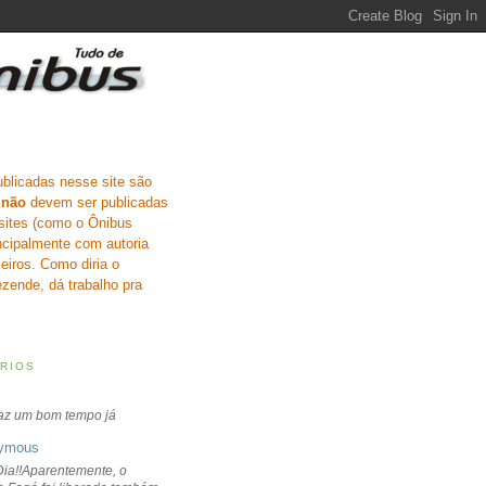
ublicadas nesse site são
e
não
devem ser publicadas
sites (como o Ônibus
incipalmente com autoria
eiros. Como diria o
zende, dá trabalho pra
RIOS
faz um bom tempo já
ymous
ia!!Aparentemente, o