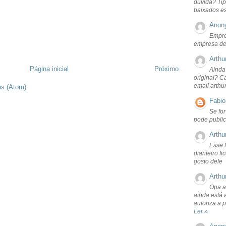
dúvida? Tip
baixados e
Anon
Empre
empresa de
Arthu
Página inicial
Próximo
Ainda
original? C
email arthu
os (Atom)
Fabio
Se fo
pode public
Arthu
Esse 
dianteiro f
gosto dele
Arthu
Opa a
ainda está 
autoriza a 
Ler »