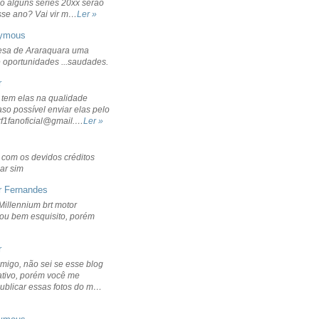
o alguns séries 20xx serão
sse ano? Vai vir m…
Ler »
ymous
sa de Araraquara uma
 oportunidades ...saudades.
r
 tem elas na qualidade
aso possível enviar elas pelo
rf1fanoficial@gmail.…
Ler »
r com os devidos créditos
ar sim
r Fernandes
Millennium brt motor
icou bem esquisito, porém
r
migo, não sei se esse blog
ativo, porém você me
publicar essas fotos do m…