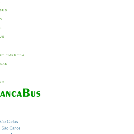
S
BUS
O
E
US
OR EMPRESA
SAS
IVO
São Carlos
u São Carlos