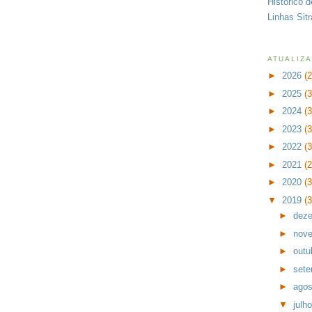
Histórico 
Linhas Sit
ATUALIZ
►
2026
(
►
2025
(
►
2024
(
►
2023
(
►
2022
(
►
2021
(
►
2020
(
▼
2019
(
►
dez
►
nov
►
outu
►
set
►
ago
▼
julh