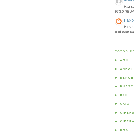
Anon
Faz s
estão na 34
Fabio
É o ho
a atrasar 
FOTOS P
►
AMD
►
ANKAI
►
BEPOB
►
BUSSC
►
BYD
►
CAIO
►
CIFER
►
CIFER
►
CMA