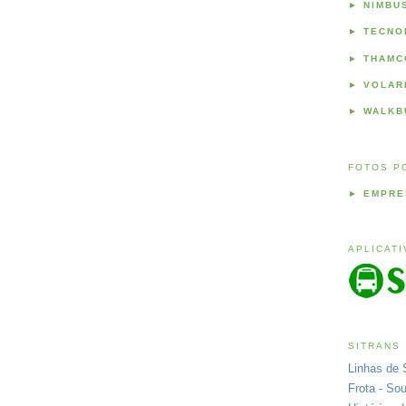
►
NIMBU
►
TECNO
►
THAMC
►
VOLAR
►
WALKB
FOTOS P
►
EMPRE
APLICAT
SITRANS
Linhas de 
Frota - So