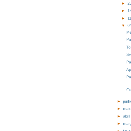
►
25
►
18
►
11
▼
04
Me
Pa
To
Sv
Pa
Ap
Pa
Gr
►
jun
►
mai
►
abri
►
mar