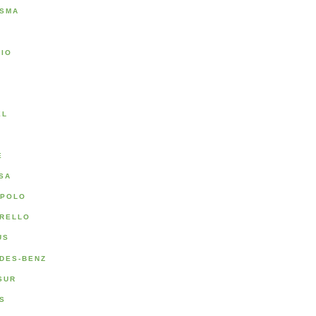
SMA
RIO
A
EL
E
SA
POLO
RELLO
US
DES-BENZ
SUR
S