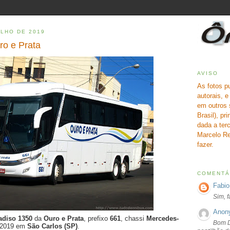
ULHO DE 2019
ro e Prata
AVISO
As fotos p
autorais, 
em outros 
Brasil), pr
dada a terc
Marcelo Re
fazer.
COMENTÁ
Fabio
Sim, 
Anon
adiso 1350
da
Ouro e Prata
, prefixo
661
, chassi
Mercedes-
Bom D
e 2019 em
São Carlos (SP)
.