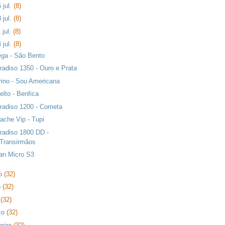
 jul.
(8)
 jul.
(8)
 jul.
(8)
 jul.
(8)
ga - São Bento
radiso 1350 - Ouro e Prata
rino - Sou Americana
elto - Benfica
radiso 1200 - Cometa
ache Vip - Tupi
radiso 1800 DD -
Transirmãos
an Micro S3
ho
(32)
o
(32)
l
(32)
ço
(32)