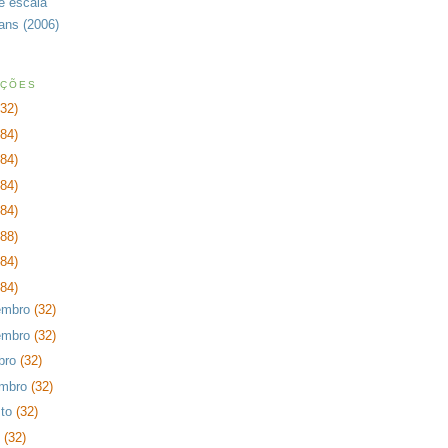
de escala
rans (2006)
AÇÕES
232)
384)
384)
384)
384)
288)
384)
384)
embro
(32)
embro
(32)
bro
(32)
embro
(32)
sto
(32)
o
(32)