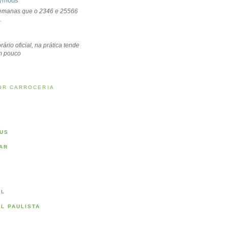
ymous
emanas que o 2346 e 25566
.
rário oficial, na prática tende
um pouco
OR CARROCERIA
US
AR
AL
AL PAULISTA