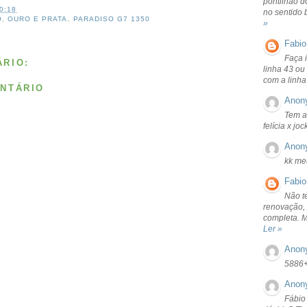
pontilhão d
0:18
no sentido 
O
,
OURO E PRATA
,
PARADISO G7 1350
»
Fabio
Faça 
RIO:
linha 43 ou
com a linha
NTÁRIO
Anon
Tem a
felícia x jo
Anon
kk me
Fabio
Não t
renovação, 
completa. 
Ler »
Anon
5886
Anon
Fábio