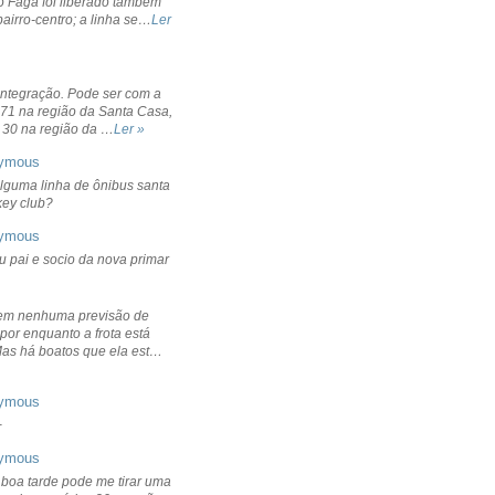
o Fagá foi liberado também
bairro-centro; a linha se…
Ler
integração. Pode ser com a
 71 na região da Santa Casa,
 30 na região da …
Ler »
ymous
lguma linha de ônibus santa
ckey club?
ymous
u pai e socio da nova primar
em nenhuma previsão de
por enquanto a frota está
Mas há boatos que ela est…
ymous
+
ymous
 boa tarde pode me tirar uma