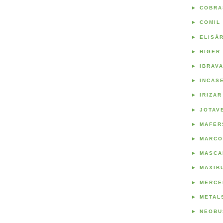
►
COBRA
►
COMIL
►
ELISÁ
►
HIGER
►
IBRAV
►
INCAS
►
IRIZAR
►
JOTAV
►
MAFER
►
MARCO
►
MASCA
►
MAXIB
►
MERCE
►
METAL
►
NEOBU