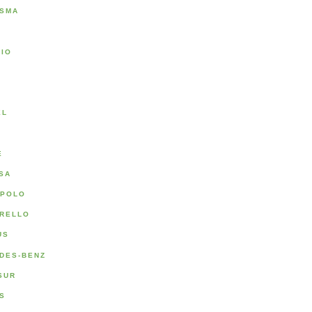
SMA
RIO
A
EL
E
SA
POLO
RELLO
US
DES-BENZ
SUR
S