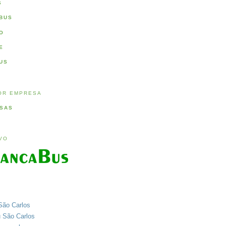
S
BUS
O
E
US
OR EMPRESA
SAS
IVO
São Carlos
u São Carlos