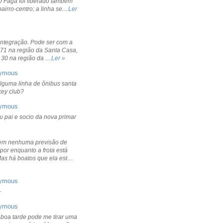
o Fagá foi liberado também
bairro-centro; a linha se…
Ler
integração. Pode ser com a
 71 na região da Santa Casa,
 30 na região da …
Ler »
ymous
lguma linha de ônibus santa
ckey club?
ymous
u pai e socio da nova primar
em nenhuma previsão de
por enquanto a frota está
Mas há boatos que ela est…
ymous
+
ymous
 boa tarde pode me tirar uma