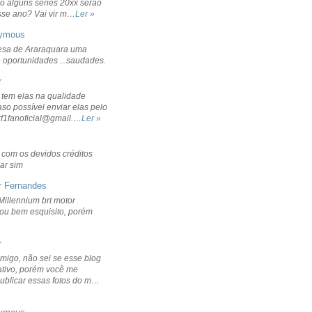
o alguns séries 20xx serão
sse ano? Vai vir m…
Ler »
ymous
sa de Araraquara uma
 oportunidades ...saudades.
r
 tem elas na qualidade
aso possível enviar elas pelo
rf1fanoficial@gmail.…
Ler »
r com os devidos créditos
ar sim
r Fernandes
Millennium brt motor
icou bem esquisito, porém
r
migo, não sei se esse blog
ativo, porém você me
publicar essas fotos do m…