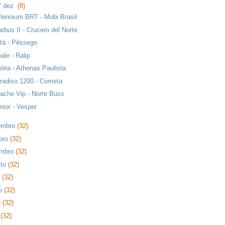
7 dez.
(8)
llennium BRT - Mobi Brasil
arbus II - Crucero del Norte
ttá - Pêssego
eale - Ralip
tória - Athenas Paulista
radiso 1200 - Cometa
ache Vip - Norte Buss
nior - Vesper
embro
(32)
bro
(32)
embro
(32)
sto
(32)
o
(32)
ho
(32)
o
(32)
l
(32)