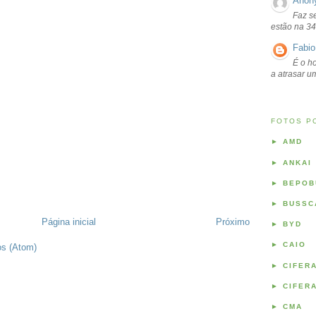
Anon
Faz s
estão na 34
Fabio
É o ho
a atrasar 
FOTOS P
►
AMD
►
ANKAI
►
BEPOB
►
BUSSC
Página inicial
Próximo
►
BYD
►
CAIO
os (Atom)
►
CIFER
►
CIFER
►
CMA