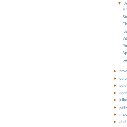
▼
0
Mi
St
Ci
Id
Vi
Pa
Ap
Se
►
nov
►
outu
►
set
►
ago
►
julh
►
jun
►
mai
►
abri