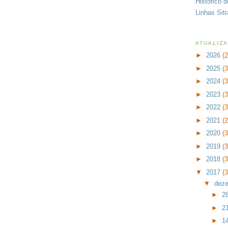
Histórico 
Linhas Sit
ATUALIZ
►
2026
(
►
2025
(
►
2024
(
►
2023
(
►
2022
(
►
2021
(
►
2020
(
►
2019
(
►
2018
(
▼
2017
(
▼
dez
►
2
►
2
►
1