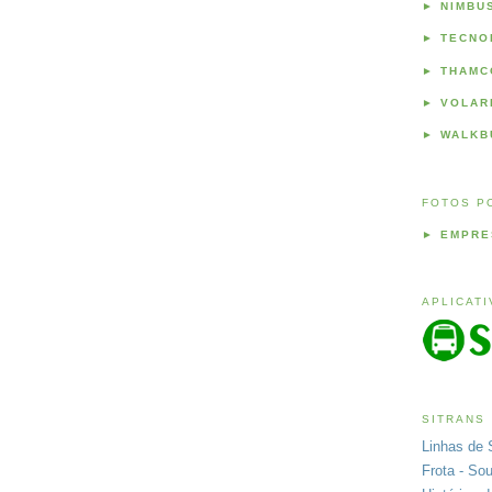
►
NIMBU
►
TECNO
►
THAMC
►
VOLAR
►
WALKB
FOTOS P
►
EMPRE
APLICAT
SITRANS
Linhas de 
Frota - So