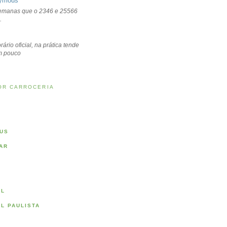
ymous
emanas que o 2346 e 25566
.
rário oficial, na prática tende
um pouco
OR CARROCERIA
US
AR
AL
AL PAULISTA