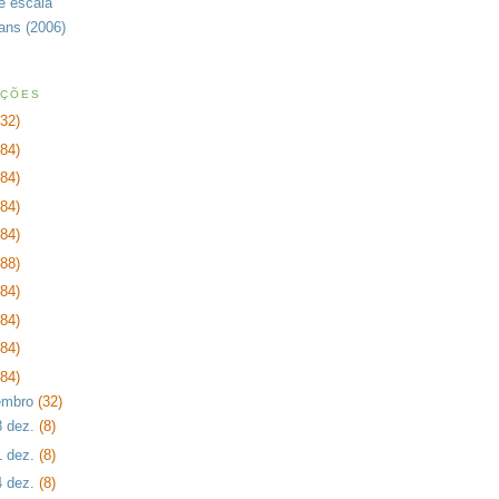
de escala
rans (2006)
AÇÕES
232)
384)
384)
384)
384)
288)
384)
384)
384)
384)
embro
(32)
8 dez.
(8)
1 dez.
(8)
4 dez.
(8)