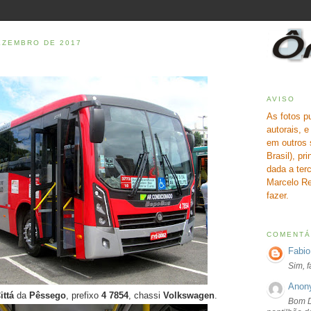
DEZEMBRO DE 2017
AVISO
As fotos p
autorais, 
em outros 
Brasil), pr
dada a terc
Marcelo Re
fazer.
COMENTÁ
Fabio
Sim, 
Anon
ittá
da
Pêssego
, prefixo
4 7854
, chassi
Volkswagen
.
Bom D