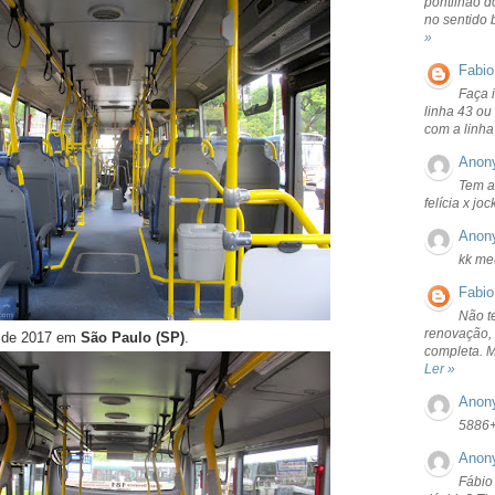
pontilhão d
no sentido 
»
Fabio
Faça 
linha 43 ou
com a linha
Anon
Tem a
felícia x jo
Anon
kk me
Fabio
Não t
renovação, 
o de 2017 em
São Paulo (SP)
.
completa. 
Ler »
Anon
5886
Anon
Fábio