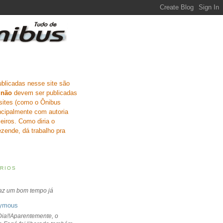
ublicadas nesse site são
e
não
devem ser publicadas
sites (como o Ônibus
incipalmente com autoria
eiros. Como diria o
zende, dá trabalho pra
RIOS
faz um bom tempo já
ymous
ia!!Aparentemente, o