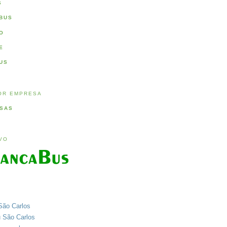
S
BUS
O
E
US
OR EMPRESA
SAS
IVO
São Carlos
u São Carlos