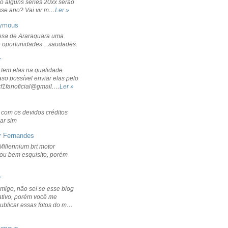
o alguns séries 20xx serão
sse ano? Vai vir m…
Ler »
ymous
sa de Araraquara uma
 oportunidades ...saudades.
r
 tem elas na qualidade
aso possível enviar elas pelo
rf1fanoficial@gmail.…
Ler »
r com os devidos créditos
ar sim
r Fernandes
Millennium brt motor
icou bem esquisito, porém
r
migo, não sei se esse blog
ativo, porém você me
publicar essas fotos do m…