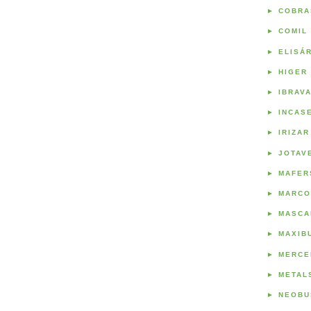
►
COBRA
►
COMIL
►
ELISÁ
►
HIGER
►
IBRAV
►
INCAS
►
IRIZAR
►
JOTAV
►
MAFER
►
MARCO
►
MASCA
►
MAXIB
►
MERCE
►
METAL
►
NEOBU