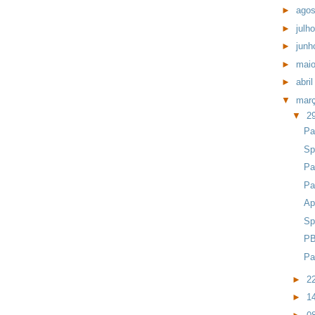
►
ago
►
julh
►
jun
►
mai
►
abri
▼
mar
▼
2
Pa
Sp
Pa
Pa
Ap
Sp
PB
Pa
►
2
►
1