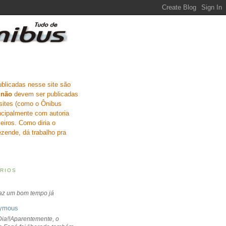
ublicadas nesse site são
e
não
devem ser publicadas
sites (como o Ônibus
incipalmente com autoria
eiros. Como diria o
zende, dá trabalho pra
RIOS
faz um bom tempo já
ymous
ia!!Aparentemente, o