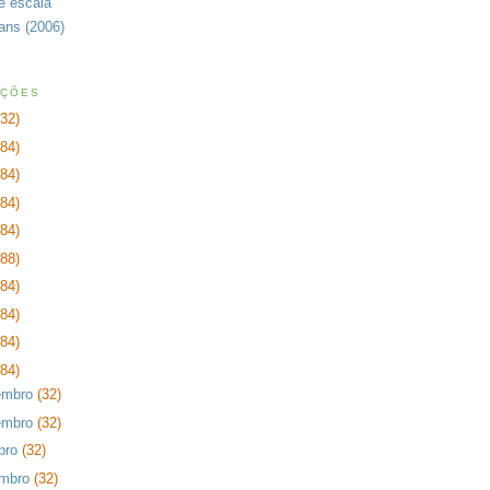
de escala
rans (2006)
AÇÕES
232)
384)
384)
384)
384)
288)
384)
384)
384)
384)
embro
(32)
embro
(32)
bro
(32)
embro
(32)