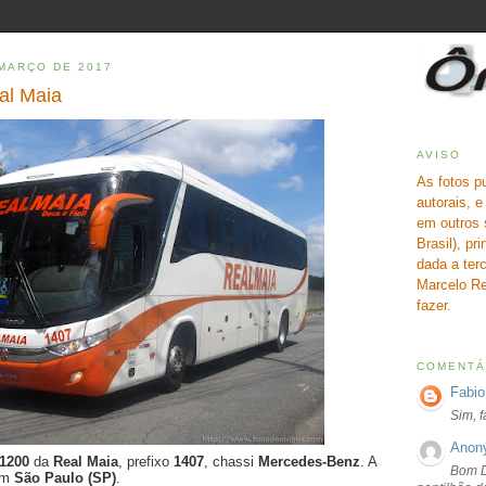
 MARÇO DE 2017
al Maia
AVISO
As fotos p
autorais, 
em outros 
Brasil), pr
dada a terc
Marcelo Re
fazer.
COMENTÁ
Fabio
Sim, 
Anon
 1200
da
Real Maia
, prefixo
1407
, chassi
Mercedes-Benz
. A
Bom D
 em
São Paulo (SP)
.