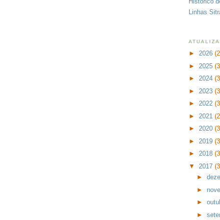
Histórico 
Linhas Sit
ATUALIZ
►
2026
(
►
2025
(
►
2024
(
►
2023
(
►
2022
(
►
2021
(
►
2020
(
►
2019
(
►
2018
(
▼
2017
(
►
dez
►
nov
►
outu
►
set