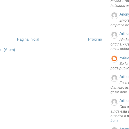
dúvida? Tip
baixados e
Anon
Empre
empresa de
Arthu
Página inicial
Próximo
Ainda
original? C
email arthu
os (Atom)
Fabio
Se fo
pode public
Arthu
Esse 
dianteiro f
gosto dele
Arthu
Opa a
ainda está 
autoriza a 
Ler »