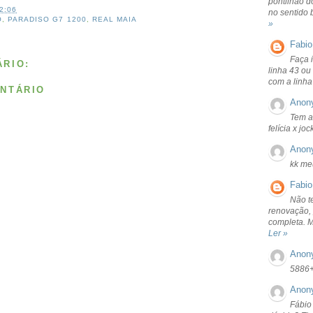
pontilhão d
2:06
no sentido 
O
,
PARADISO G7 1200
,
REAL MAIA
»
Fabio
Faça 
RIO:
linha 43 ou
com a linha
NTÁRIO
Anon
Tem a
felícia x jo
Anon
kk me
Fabio
Não t
renovação, 
completa. 
Ler »
Anon
5886
Anon
Fábio