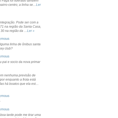
o Fagá foi liberado também
bairro-centro; a linha se…
Ler
integração. Pode ser com a
 71 na região da Santa Casa,
 30 na região da …
Ler »
ymous
lguma linha de ônibus santa
ckey club?
ymous
u pai e socio da nova primar
em nenhuma previsão de
por enquanto a frota está
Mas há boatos que ela est…
ymous
+
ymous
 boa tarde pode me tirar uma