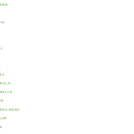
SMA
RIO
A
EL
E
SA
POLO
RELLO
US
DES-BENZ
SUR
S