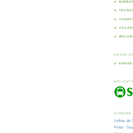
►
NIMBU
►
TECNO
►
THAMC
►
VOLAR
►
WALKB
FOTOS P
►
EMPRE
APLICAT
SITRANS
Linhas de 
Frota - So