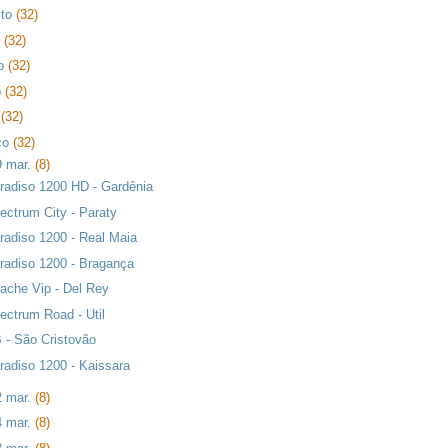
sto
(32)
o
(32)
ho
(32)
o
(32)
l
(32)
ço
(32)
9 mar.
(8)
radiso 1200 HD - Gardênia
ectrum City - Paraty
radiso 1200 - Real Maia
radiso 1200 - Bragança
ache Vip - Del Rey
ectrum Road - Util
 - São Cristovão
radiso 1200 - Kaissara
2 mar.
(8)
4 mar.
(8)