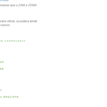
ymous
emanas que o 2346 e 25566
.
rário oficial, na prática tende
um pouco
OR CARROCERIA
US
AR
AL
AL PAULISTA