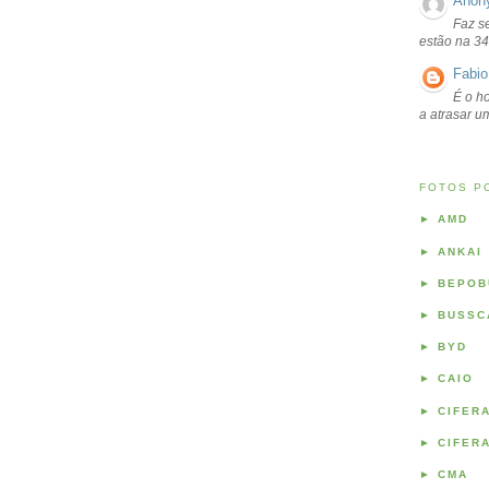
Anon
Faz s
estão na 34
Fabio
É o ho
a atrasar 
FOTOS P
►
AMD
►
ANKAI
►
BEPOB
►
BUSSC
►
BYD
►
CAIO
►
CIFER
►
CIFER
►
CMA