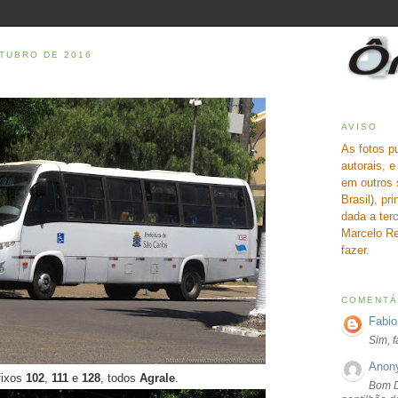
UTUBRO DE 2016
AVISO
As fotos p
autorais, 
em outros 
Brasil), pr
dada a terc
Marcelo Re
fazer.
COMENTÁ
Fabio
Sim, 
Anon
fixos
102
,
111
e
128
, todos
Agrale
.
Bom D