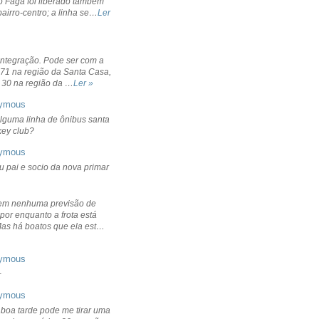
o Fagá foi liberado também
bairro-centro; a linha se…
Ler
integração. Pode ser com a
 71 na região da Santa Casa,
 30 na região da …
Ler »
ymous
lguma linha de ônibus santa
ckey club?
ymous
u pai e socio da nova primar
em nenhuma previsão de
por enquanto a frota está
Mas há boatos que ela est…
ymous
+
ymous
 boa tarde pode me tirar uma