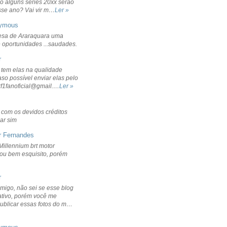
o alguns séries 20xx serão
sse ano? Vai vir m…
Ler »
ymous
sa de Araraquara uma
 oportunidades ...saudades.
r
 tem elas na qualidade
aso possível enviar elas pelo
rf1fanoficial@gmail.…
Ler »
r com os devidos créditos
ar sim
r Fernandes
Millennium brt motor
icou bem esquisito, porém
r
migo, não sei se esse blog
ativo, porém você me
publicar essas fotos do m…