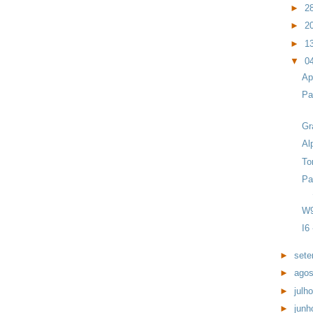
►
2
►
2
►
1
▼
0
Ap
Pa
Gr
Al
To
Pa
W9
I6 
►
set
►
ago
►
julh
►
jun