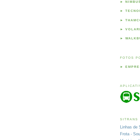
►
NIMBU
►
TECNO
►
THAMC
►
VOLAR
►
WALKB
FOTOS P
►
EMPRE
APLICAT
SITRANS
Linhas de 
Frota - So