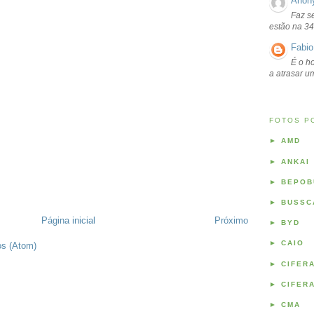
Anon
Faz s
estão na 34
Fabio
É o ho
a atrasar 
FOTOS P
►
AMD
►
ANKAI
►
BEPOB
►
BUSSC
Página inicial
Próximo
►
BYD
►
CAIO
os (Atom)
►
CIFER
►
CIFER
►
CMA