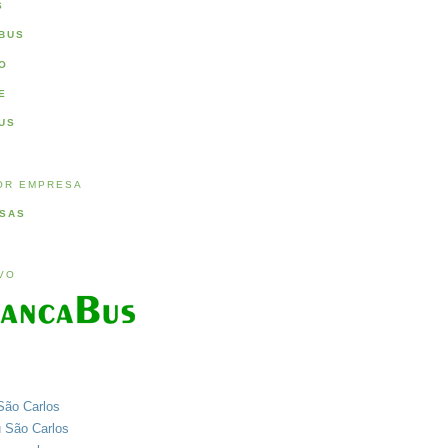
S
BUS
O
E
US
OR EMPRESA
SAS
IVO
São Carlos
u São Carlos