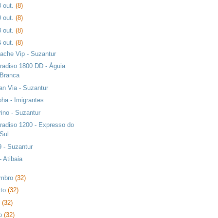
8 out.
(8)
0 out.
(8)
3 out.
(8)
4 out.
(8)
ache Vip - Suzantur
radiso 1800 DD - Águia
Branca
an Via - Suzantur
pha - Imigrantes
rino - Suzantur
radiso 1200 - Expresso do
Sul
 - Suzantur
- Atibaia
embro
(32)
sto
(32)
o
(32)
ho
(32)