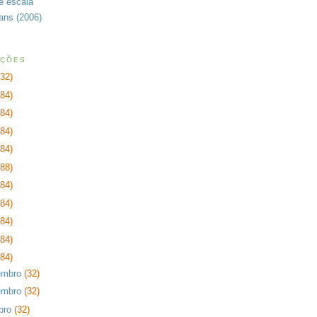
de escala
rans (2006)
AÇÕES
232)
384)
384)
384)
384)
288)
384)
384)
384)
384)
384)
embro
(32)
embro
(32)
bro
(32)