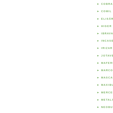
►
COBRA
►
COMIL
►
ELISÁ
►
HIGER
►
IBRAV
►
INCAS
►
IRIZAR
►
JOTAV
►
MAFER
►
MARCO
►
MASCA
►
MAXIB
►
MERCE
►
METAL
►
NEOBU