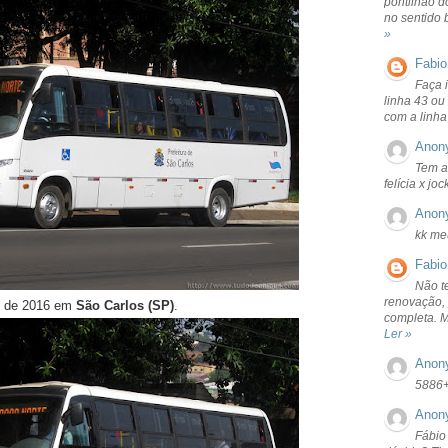
pontilhão d
no sentido 
»
Fabio
Faça 
linha 43 ou
com a linha
Anon
Tem a
felícia x jo
Anon
kk me
Fabio
Não t
renovação, 
o de 2016 em
São Carlos (SP)
.
completa. 
Ler »
Anon
5886
Anon
Fábio