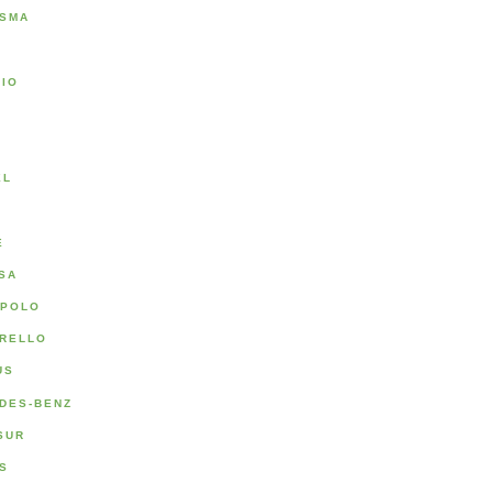
SMA
RIO
A
EL
E
SA
POLO
RELLO
US
DES-BENZ
SUR
S