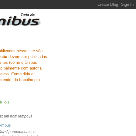
ublicadas nesse site são
e
não
devem ser publicadas
sites (como o Ônibus
incipalmente com autoria
eiros. Como diria o
zende, dá trabalho pra
RIOS
faz um bom tempo já
ymous
ia!!Aparentemente, o