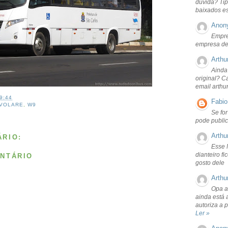
dúvida? Tip
baixados e
Anon
Empre
empresa de
Arthu
Ainda
original? C
email arthu
9:44
Fabio
VOLARE
,
W9
Se fo
pode public
Arthu
RIO:
Esse 
dianteiro f
NTÁRIO
gosto dele
Arthu
Opa a
ainda está 
autoriza a 
Ler »