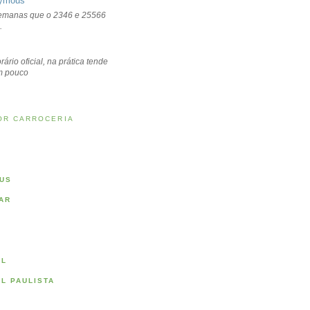
ymous
emanas que o 2346 e 25566
.
rário oficial, na prática tende
um pouco
OR CARROCERIA
US
AR
AL
AL PAULISTA