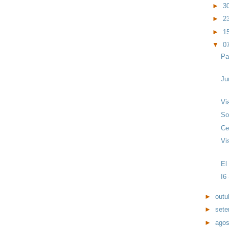
►
3
►
2
►
1
▼
0
Pa
Ju
Vi
So
Ce
Vi
El
I6 
►
outu
►
set
►
ago