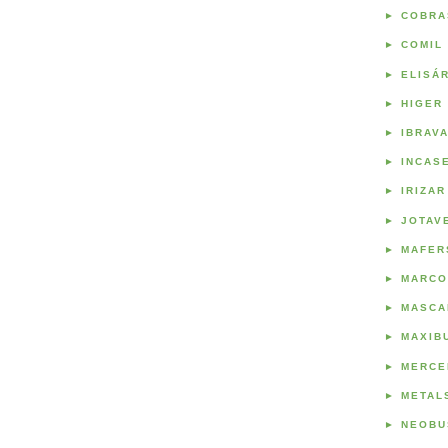
►
COBRA
►
COMIL
►
ELISÁ
►
HIGER
►
IBRAV
►
INCAS
►
IRIZAR
►
JOTAV
►
MAFER
►
MARCO
►
MASCA
►
MAXIB
►
MERCE
►
METAL
►
NEOBU