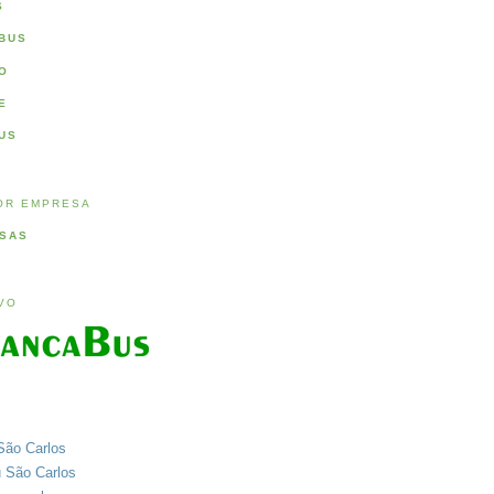
S
BUS
O
E
US
OR EMPRESA
SAS
IVO
São Carlos
u São Carlos