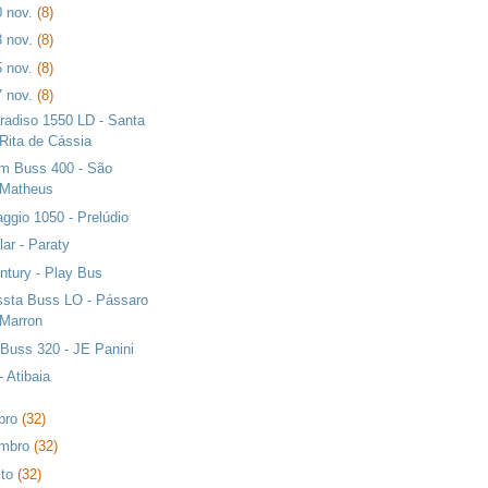
0 nov.
(8)
3 nov.
(8)
5 nov.
(8)
7 nov.
(8)
radiso 1550 LD - Santa
Rita de Cássia
m Buss 400 - São
Matheus
aggio 1050 - Prelúdio
lar - Paraty
ntury - Play Bus
ssta Buss LO - Pássaro
Marron
 Buss 320 - JE Panini
- Atibaia
bro
(32)
embro
(32)
sto
(32)