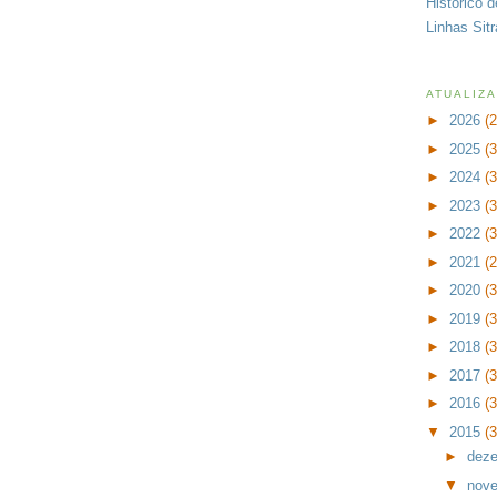
Histórico 
Linhas Sit
ATUALIZ
►
2026
(
►
2025
(
►
2024
(
►
2023
(
►
2022
(
►
2021
(
►
2020
(
►
2019
(
►
2018
(
►
2017
(
►
2016
(
▼
2015
(
►
dez
▼
nov