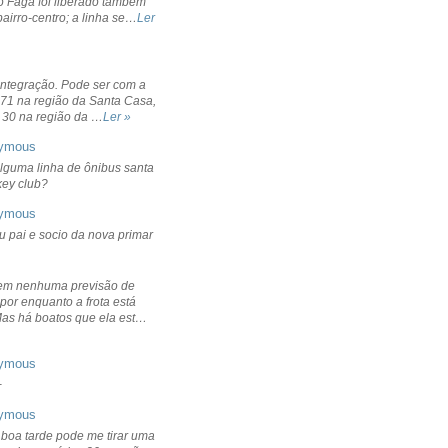
o Fagá foi liberado também
bairro-centro; a linha se…
Ler
integração. Pode ser com a
 71 na região da Santa Casa,
 30 na região da …
Ler »
ymous
lguma linha de ônibus santa
ckey club?
ymous
u pai e socio da nova primar
em nenhuma previsão de
por enquanto a frota está
Mas há boatos que ela est…
ymous
+
ymous
 boa tarde pode me tirar uma