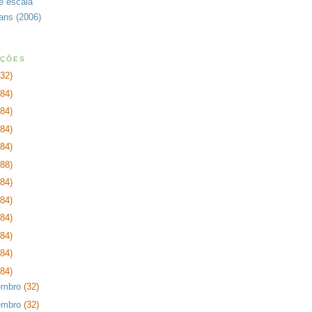
de escala
rans (2006)
AÇÕES
232)
384)
384)
384)
384)
288)
384)
384)
384)
384)
384)
384)
embro
(32)
embro
(32)