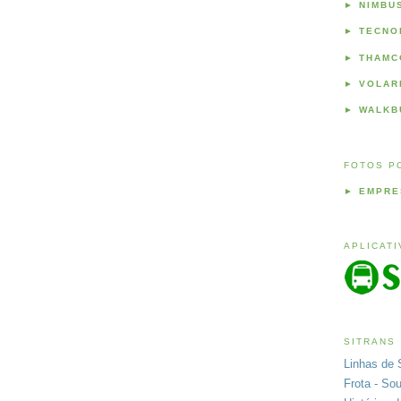
►
NIMBU
►
TECNO
►
THAMC
►
VOLAR
►
WALKB
FOTOS P
►
EMPRE
APLICAT
SITRANS
Linhas de 
Frota - So