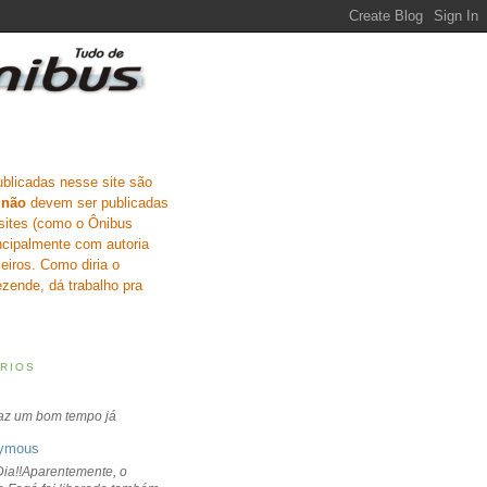
ublicadas nesse site são
e
não
devem ser publicadas
sites (como o Ônibus
incipalmente com autoria
eiros. Como diria o
zende, dá trabalho pra
RIOS
faz um bom tempo já
ymous
ia!!Aparentemente, o