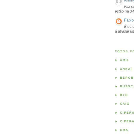
Anon
Faz s
estão na 34
Fabio
É o ho
a atrasar 
FOTOS P
►
AMD
►
ANKAI
►
BEPOB
►
BUSSC
►
BYD
►
CAIO
►
CIFER
►
CIFER
►
CMA