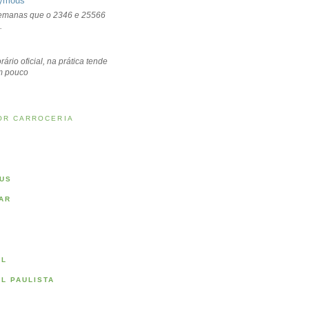
ymous
emanas que o 2346 e 25566
.
rário oficial, na prática tende
um pouco
OR CARROCERIA
US
AR
AL
AL PAULISTA