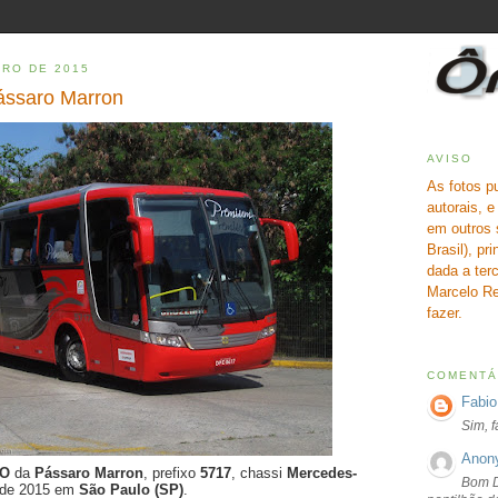
RO DE 2015
ássaro Marron
AVISO
As fotos p
autorais, 
em outros 
Brasil), pr
dada a terc
Marcelo Re
fazer.
COMENTÁ
Fabio
Sim, 
Anon
LO
da
Pássaro Marron
, prefixo
5717
, chassi
Mercedes-
Bom D
o de 2015 em
São Paulo (SP)
.