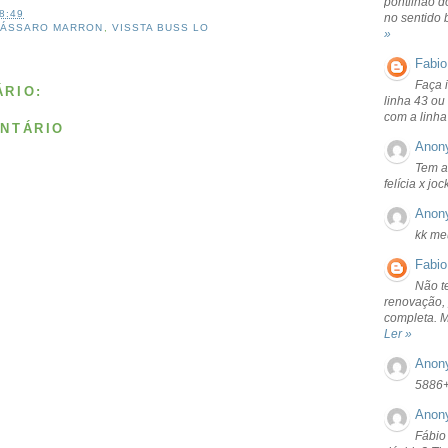
pontilhão d
8:49
no sentido 
PÁSSARO MARRON
,
VISSTA BUSS LO
»
Fabio
Faça 
RIO:
linha 43 ou
com a linha
NTÁRIO
Anon
Tem a
felícia x jo
Anon
kk me
Fabio
Não t
renovação, 
completa. 
Ler »
Anon
5886
Anon
Fábio