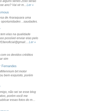
o alguns séries 20xx serão
sse ano? Vai vir m…
Ler »
ymous
sa de Araraquara uma
 oportunidades ...saudades.
r
 tem elas na qualidade
aso possível enviar elas pelo
rf1fanoficial@gmail.…
Ler »
r com os devidos créditos
ar sim
r Fernandes
Millennium brt motor
icou bem esquisito, porém
r
migo, não sei se esse blog
ativo, porém você me
publicar essas fotos do m…