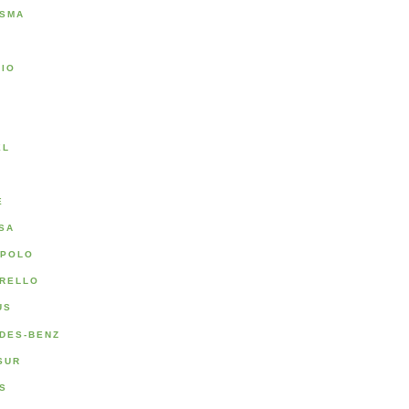
SMA
RIO
A
EL
E
SA
POLO
RELLO
US
DES-BENZ
SUR
S