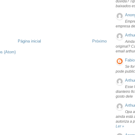
dúvida? Tip
baixados e
Anon
Empre
empresa de
Arthu
Página inicial
Próximo
Ainda
original? C
email arthu
os (Atom)
Fabio
Se fo
pode public
Arthu
Esse 
dianteiro f
gosto dele
Arthu
Opa a
ainda está 
autoriza a 
Ler »