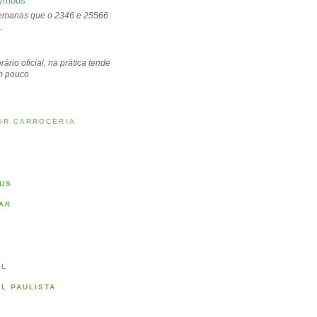
ymous
emanas que o 2346 e 25566
.
rário oficial, na prática tende
um pouco
OR CARROCERIA
US
AR
AL
AL PAULISTA