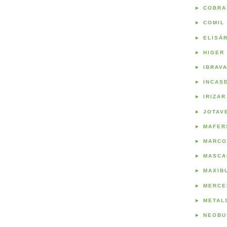
►
COBRA
►
COMIL
►
ELISÁ
►
HIGER
►
IBRAV
►
INCAS
►
IRIZAR
►
JOTAV
►
MAFER
►
MARCO
►
MASCA
►
MAXIB
►
MERCE
►
METAL
►
NEOBU