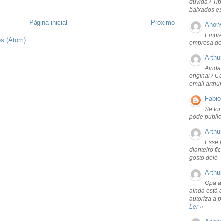
dúvida? Tip
baixados e
Página inicial
Próximo
Anon
Empre
os (Atom)
empresa de
Arthu
Ainda
original? C
email arthu
Fabio
Se fo
pode public
Arthu
Esse 
dianteiro f
gosto dele
Arthu
Opa a
ainda está 
autoriza a 
Ler »