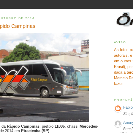
OUTUBRO DE 2014
ápido Campinas
AVISO
As fotos p
autorais, 
em outros 
Brasil), pr
dada a terc
Marcelo Re
fazer.
COMENTÁ
Fabio
Sim, 
Anon
0
da
Rápido Campinas
, prefixo
11006
, chassi
Mercedes-
Bom D
l de 2014 em
Piracicaba (SP)
.