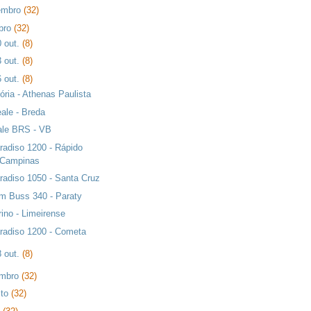
embro
(32)
bro
(32)
0 out.
(8)
3 out.
(8)
6 out.
(8)
tória - Athenas Paulista
eale - Breda
ale BRS - VB
radiso 1200 - Rápido
Campinas
radiso 1050 - Santa Cruz
m Buss 340 - Paraty
rino - Limeirense
radiso 1200 - Cometa
8 out.
(8)
embro
(32)
sto
(32)