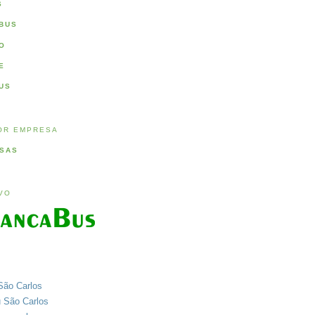
S
BUS
O
E
US
OR EMPRESA
SAS
IVO
São Carlos
u São Carlos