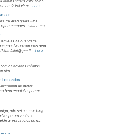
o alguns séries 20xx serão
sse ano? Vai vir m…
Ler »
ymous
sa de Araraquara uma
 oportunidades ...saudades.
r
 tem elas na qualidade
aso possível enviar elas pelo
rf1fanoficial@gmail.…
Ler »
r com os devidos créditos
ar sim
r Fernandes
Millennium brt motor
icou bem esquisito, porém
r
migo, não sei se esse blog
ativo, porém você me
publicar essas fotos do m…