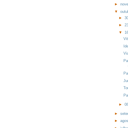
►
nov
▼
outu
►
3
►
2
▼
1
Vi
Id
Vi
Pa
Pa
Ju
To
Pa
►
0
►
set
►
ago