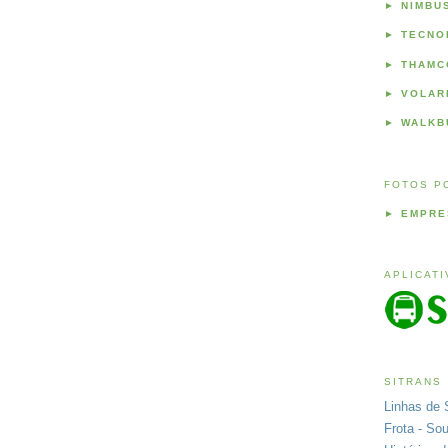
►
NIMBU
►
TECNO
►
THAMC
►
VOLAR
►
WALKB
FOTOS P
►
EMPRE
APLICAT
SITRANS
Linhas de 
Frota - So