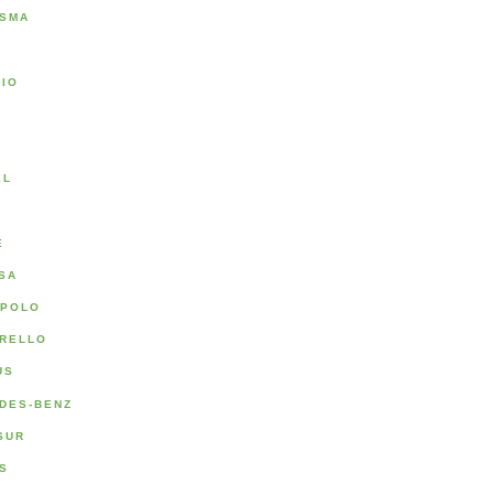
SMA
RIO
A
EL
E
SA
POLO
RELLO
US
DES-BENZ
SUR
S