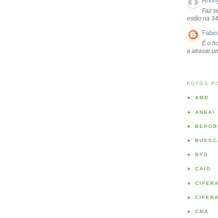
Anon
Faz s
estão na 34
Fabio
É o ho
a atrasar 
FOTOS P
►
AMD
►
ANKAI
►
BEPOB
►
BUSSC
►
BYD
►
CAIO
►
CIFER
►
CIFER
►
CMA