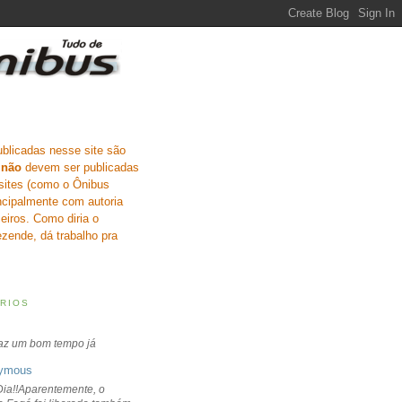
ublicadas nesse site são
e
não
devem ser publicadas
sites (como o Ônibus
incipalmente com autoria
eiros. Como diria o
zende, dá trabalho pra
RIOS
faz um bom tempo já
ymous
ia!!Aparentemente, o