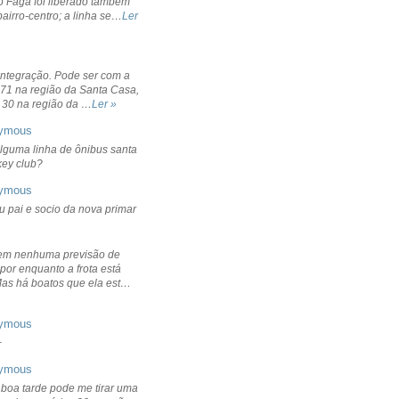
o Fagá foi liberado também
bairro-centro; a linha se…
Ler
integração. Pode ser com a
 71 na região da Santa Casa,
 30 na região da …
Ler »
ymous
lguma linha de ônibus santa
ckey club?
ymous
u pai e socio da nova primar
em nenhuma previsão de
por enquanto a frota está
Mas há boatos que ela est…
ymous
+
ymous
 boa tarde pode me tirar uma