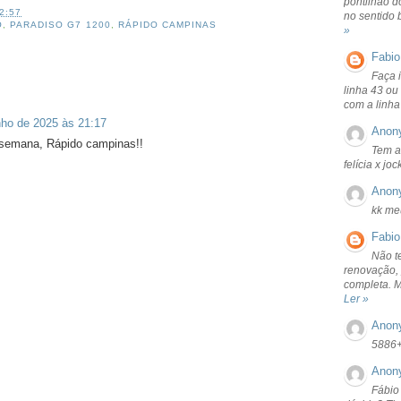
pontilhão d
2:57
no sentido 
O
,
PARADISO G7 1200
,
RÁPIDO CAMPINAS
»
Fabio
Faça 
linha 43 ou
com a linha
nho de 2025 às 21:17
Anon
 semana, Rápido campinas!!
Tem a
felícia x jo
Anon
kk me
Fabio
Não t
renovação, 
completa. 
Ler »
Anon
5886
Anon
Fábio