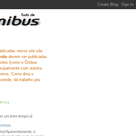
ublicadas nesse site são
e
não
devem ser publicadas
sites (como o Ônibus
incipalmente com autoria
eiros. Como diria o
zende, dá trabalho pra
RIOS
faz um bom tempo já
ymous
ia!!Aparentemente, o