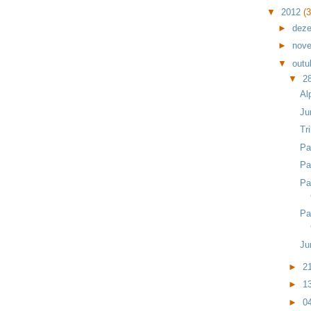
▼
2012
(
►
dez
►
nov
▼
outu
▼
2
Al
Ju
Tr
Pa
Pa
Pa
Pa
Ju
►
2
►
1
►
0