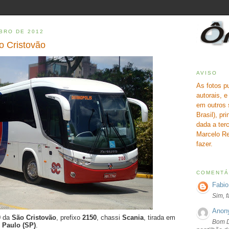
BRO DE 2012
o Cristovão
AVISO
As fotos p
autorais, 
em outros 
Brasil), pr
dada a terc
Marcelo Re
fazer.
COMENTÁ
Fabio
Sim, 
Anon
0
da
São Cristovão
, prefixo
2150
, chassi
Scania
, tirada em
Bom D
 Paulo (SP)
.