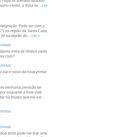
o Fagá foi liberado também
bairro-centro; a linha se…
Ler
integração. Pode ser com a
 71 na região da Santa Casa,
 30 na região da …
Ler »
ymous
lguma linha de ônibus santa
ckey club?
ymous
u pai e socio da nova primar
em nenhuma previsão de
por enquanto a frota está
Mas há boatos que ela est…
ymous
+
ymous
 boa tarde pode me tirar uma