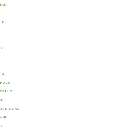
SMA
RIO
A
EL
E
SA
POLO
RELLO
US
DES-BENZ
SUR
S