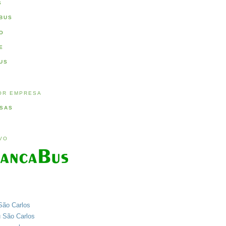
S
BUS
O
E
US
OR EMPRESA
SAS
IVO
São Carlos
u São Carlos