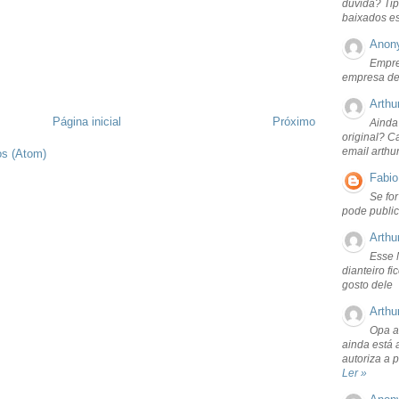
dúvida? Tip
baixados e
Anon
Empre
empresa de
Arthu
Página inicial
Próximo
Ainda
original? C
email arthu
os (Atom)
Fabio
Se fo
pode public
Arthu
Esse 
dianteiro f
gosto dele
Arthu
Opa a
ainda está 
autoriza a 
Ler »