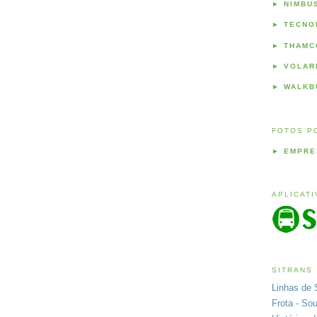
►
NIMBU
►
TECNO
►
THAMC
►
VOLAR
►
WALKB
FOTOS P
►
EMPRE
APLICAT
SITRANS
Linhas de 
Frota - So