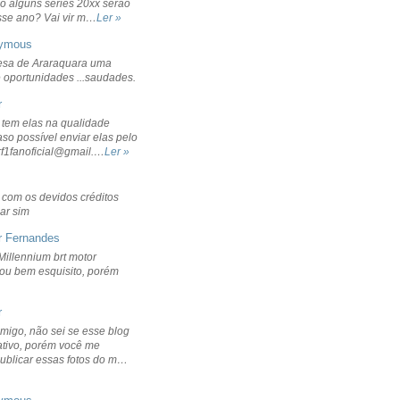
o alguns séries 20xx serão
sse ano? Vai vir m…
Ler »
ymous
sa de Araraquara uma
 oportunidades ...saudades.
r
 tem elas na qualidade
aso possível enviar elas pelo
rf1fanoficial@gmail.…
Ler »
r com os devidos créditos
ar sim
r Fernandes
Millennium brt motor
icou bem esquisito, porém
r
migo, não sei se esse blog
ativo, porém você me
publicar essas fotos do m…