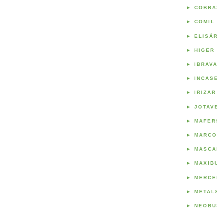
►
COBRA
►
COMIL
►
ELISÁ
►
HIGER
►
IBRAV
►
INCAS
►
IRIZAR
►
JOTAV
►
MAFER
►
MARCO
►
MASCA
►
MAXIB
►
MERCE
►
METAL
►
NEOBU