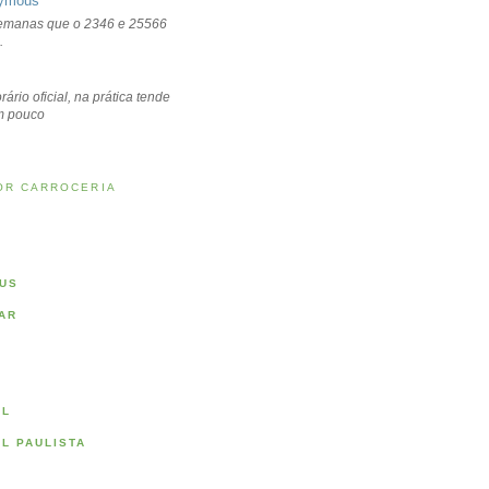
ymous
emanas que o 2346 e 25566
.
rário oficial, na prática tende
um pouco
OR CARROCERIA
US
AR
AL
AL PAULISTA