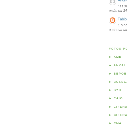
Anon
Faz s
estão na 34
Fabio
É o ho
a atrasar 
FOTOS P
►
AMD
►
ANKAI
►
BEPOB
►
BUSSC
►
BYD
►
CAIO
►
CIFER
►
CIFER
►
CMA