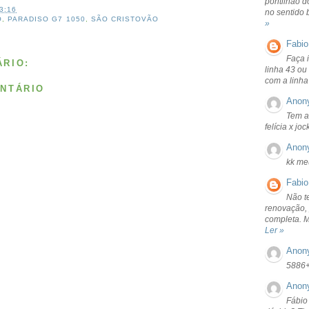
pontilhão d
3:16
no sentido 
O
,
PARADISO G7 1050
,
SÃO CRISTOVÃO
»
Fabio
Faça 
RIO:
linha 43 ou
com a linha
NTÁRIO
Anon
Tem a
felícia x jo
Anon
kk me
Fabio
Não t
renovação, 
completa. 
Ler »
Anon
5886
Anon
Fábio