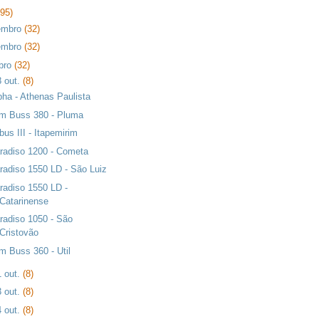
395)
embro
(32)
embro
(32)
bro
(32)
8 out.
(8)
pha - Athenas Paulista
m Buss 380 - Pluma
ibus III - Itapemirim
radiso 1200 - Cometa
radiso 1550 LD - São Luiz
radiso 1550 LD -
Catarinense
radiso 1050 - São
Cristovão
m Buss 360 - Util
1 out.
(8)
3 out.
(8)
4 out.
(8)