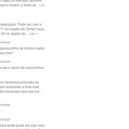
o Fagá foi liberado também
bairro-centro; a linha se…
Ler
integração. Pode ser com a
 71 na região da Santa Casa,
 30 na região da …
Ler »
ymous
lguma linha de ônibus santa
ckey club?
ymous
u pai e socio da nova primar
em nenhuma previsão de
por enquanto a frota está
Mas há boatos que ela est…
ymous
+
ymous
 boa tarde pode me tirar uma