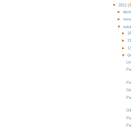
▼
2012
(
►
dez
►
nov
▼
outu
►
2
►
2
►
1
▼
0
Li
Pa
Pa
Gi
Pa
O4
Pa
Pa