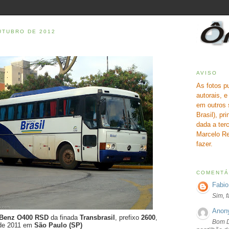
UTUBRO DE 2012
AVISO
As fotos p
autorais, 
em outros 
Brasil), pr
dada a terc
Marcelo Re
fazer.
COMENTÁ
Fabio
Sim, 
Anon
-Benz O400 RSD
da finada
Transbrasil
, prefixo
2600
,
Bom D
 de 2011 em
São Paulo (SP)