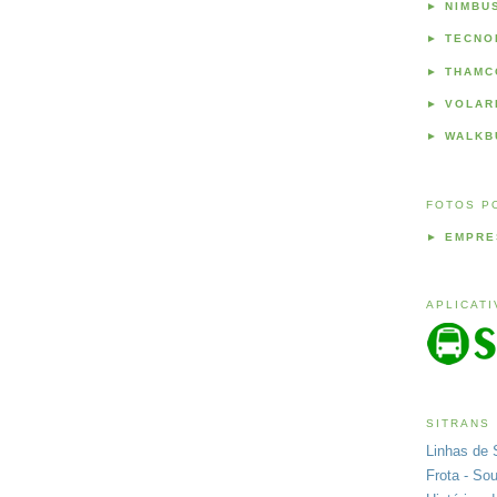
►
NIMBU
►
TECNO
►
THAMC
►
VOLAR
►
WALKB
FOTOS P
►
EMPRE
APLICAT
SITRANS
Linhas de 
Frota - So