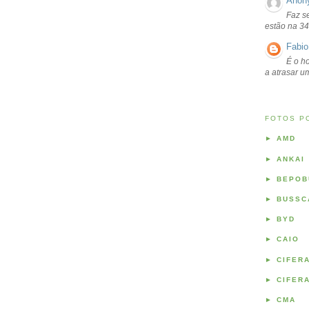
Anon
Faz s
estão na 34
Fabio
É o ho
a atrasar 
FOTOS P
►
AMD
►
ANKAI
►
BEPOB
►
BUSSC
►
BYD
►
CAIO
►
CIFER
►
CIFER
►
CMA