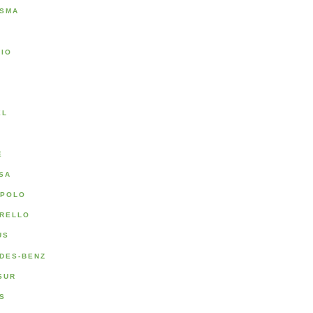
SMA
RIO
A
EL
E
SA
POLO
RELLO
US
DES-BENZ
SUR
S