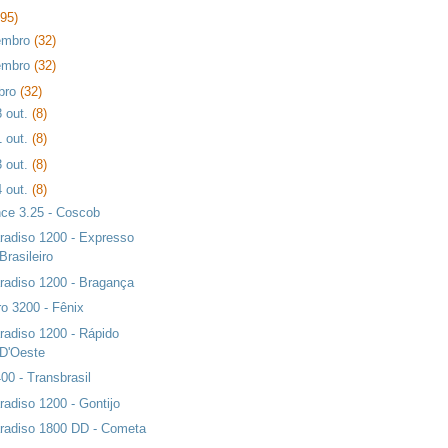
395)
embro
(32)
embro
(32)
bro
(32)
8 out.
(8)
1 out.
(8)
3 out.
(8)
4 out.
(8)
nce 3.25 - Coscob
radiso 1200 - Expresso
Brasileiro
radiso 1200 - Bragança
ro 3200 - Fênix
radiso 1200 - Rápido
D'Oeste
00 - Transbrasil
radiso 1200 - Gontijo
radiso 1800 DD - Cometa