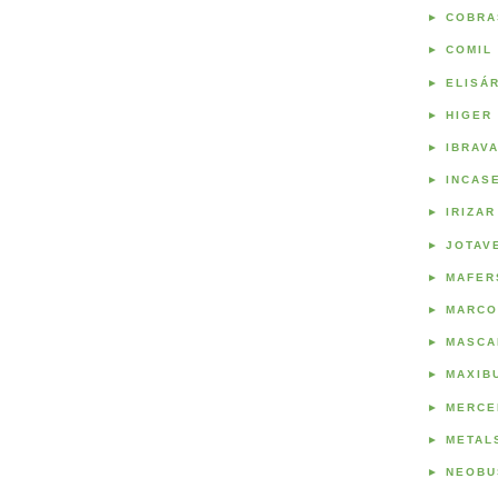
►
COBRA
►
COMIL
►
ELISÁ
►
HIGER
►
IBRAV
►
INCAS
►
IRIZAR
►
JOTAV
►
MAFER
►
MARCO
►
MASCA
►
MAXIB
►
MERCE
►
METAL
►
NEOBU