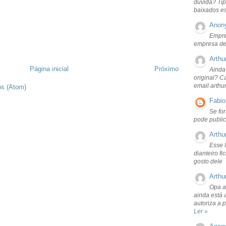
dúvida? Tip
baixados e
Anon
Empre
empresa de
Arthu
Página inicial
Próximo
Ainda
original? C
email arthu
os (Atom)
Fabio
Se fo
pode public
Arthu
Esse 
dianteiro f
gosto dele
Arthu
Opa a
ainda está 
autoriza a 
Ler »