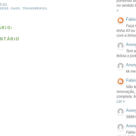
pontilhão d
0:41
no sentido 
BENZ
,
O400
,
TRANSBRASIL
»
Fabio
Faça 
RIO:
linha 43 ou
com a linha
NTÁRIO
Anon
Tem a
felícia x jo
Anon
kk me
Fabio
Não t
renovação, 
completa. 
Ler »
Anon
5886
Anon
Fábio