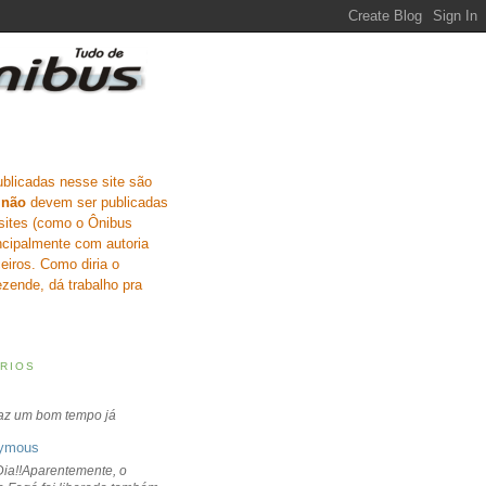
ublicadas nesse site são
e
não
devem ser publicadas
sites (como o Ônibus
incipalmente com autoria
eiros. Como diria o
zende, dá trabalho pra
RIOS
faz um bom tempo já
ymous
ia!!Aparentemente, o