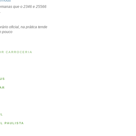
ymous
emanas que o 2346 e 25566
.
rário oficial, na prática tende
um pouco
OR CARROCERIA
US
AR
AL
AL PAULISTA