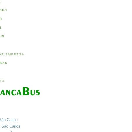
S
BUS
O
E
US
OR EMPRESA
SAS
IVO
São Carlos
u São Carlos