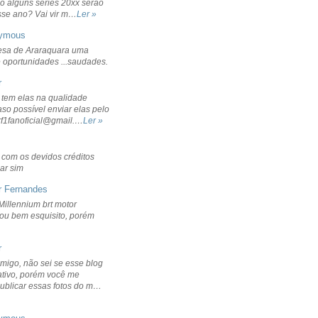
o alguns séries 20xx serão
sse ano? Vai vir m…
Ler »
ymous
sa de Araraquara uma
 oportunidades ...saudades.
r
 tem elas na qualidade
aso possível enviar elas pelo
rf1fanoficial@gmail.…
Ler »
r com os devidos créditos
ar sim
r Fernandes
Millennium brt motor
icou bem esquisito, porém
r
migo, não sei se esse blog
ativo, porém você me
publicar essas fotos do m…