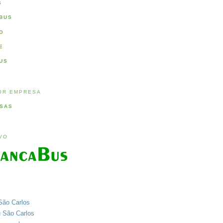
S
BUS
O
E
US
OR EMPRESA
SAS
IVO
São Carlos
u São Carlos