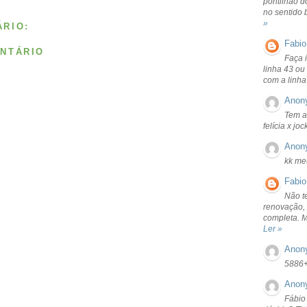
pontilhão d
no sentido 
»
RIO:
Fabio
NTÁRIO
Faça 
linha 43 ou
com a linha
Anon
Tem a
felícia x jo
Anon
kk me
Fabio
Não t
renovação, 
completa. 
Ler »
Anon
5886
Anon
Fábio