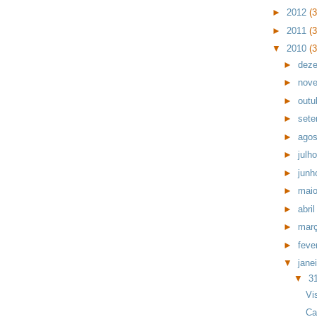
►
2012
(
►
2011
(
▼
2010
(
►
dez
►
nov
►
outu
►
set
►
ago
►
julh
►
jun
►
mai
►
abri
►
mar
►
feve
▼
jane
▼
3
Vi
Ca