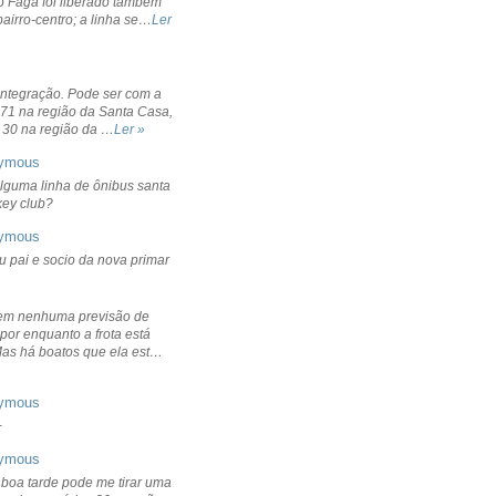
o Fagá foi liberado também
bairro-centro; a linha se…
Ler
integração. Pode ser com a
 71 na região da Santa Casa,
 30 na região da …
Ler »
ymous
lguma linha de ônibus santa
ckey club?
ymous
u pai e socio da nova primar
em nenhuma previsão de
por enquanto a frota está
Mas há boatos que ela est…
ymous
+
ymous
 boa tarde pode me tirar uma