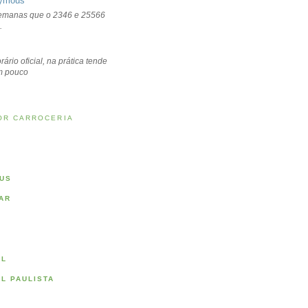
ymous
emanas que o 2346 e 25566
.
rário oficial, na prática tende
um pouco
OR CARROCERIA
US
AR
AL
AL PAULISTA