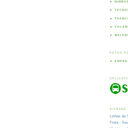
►
NIMBU
►
TECNO
►
THAMC
►
VOLAR
►
WALKB
FOTOS P
►
EMPRE
APLICAT
SITRANS
Linhas de 
Frota - So