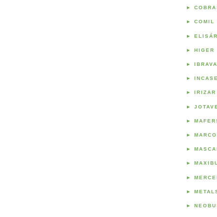
►
COBRA
►
COMIL
►
ELISÁ
►
HIGER
►
IBRAV
►
INCAS
►
IRIZAR
►
JOTAV
►
MAFER
►
MARCO
►
MASCA
►
MAXIB
►
MERCE
►
METAL
►
NEOBU