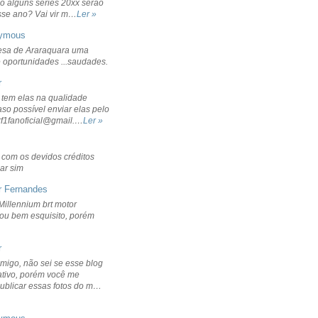
o alguns séries 20xx serão
sse ano? Vai vir m…
Ler »
ymous
sa de Araraquara uma
 oportunidades ...saudades.
r
 tem elas na qualidade
aso possível enviar elas pelo
rf1fanoficial@gmail.…
Ler »
r com os devidos créditos
ar sim
r Fernandes
Millennium brt motor
icou bem esquisito, porém
r
migo, não sei se esse blog
ativo, porém você me
publicar essas fotos do m…