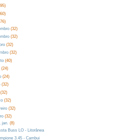
395)
360)
376)
embro
(32)
embro
(32)
bro
(32)
embro
(32)
sto
(40)
o
(24)
ho
(24)
o
(32)
l
(32)
ço
(32)
reiro
(32)
iro
(32)
1 jan.
(8)
ssta Buss LO - Litorânea
mpione 3.45 - Cambui