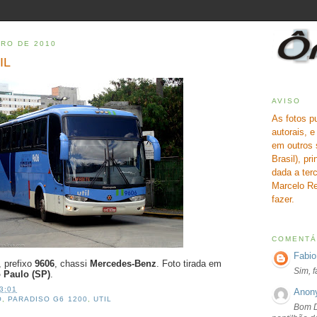
IRO DE 2010
IL
AVISO
As fotos p
autorais, 
em outros 
Brasil), pr
dada a terc
Marcelo Re
fazer.
COMENTÁ
Fabio
, prefixo
9606
, chassi
Mercedes-Benz
. Foto tirada em
Sim, 
 Paulo (SP)
.
3:01
Anon
O
,
PARADISO G6 1200
,
UTIL
Bom D