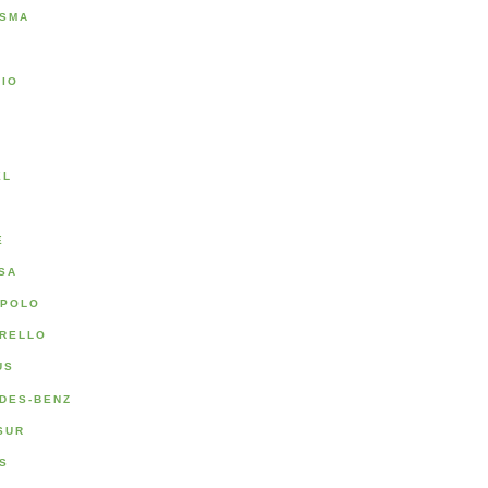
SMA
RIO
A
EL
E
SA
POLO
RELLO
US
DES-BENZ
SUR
S