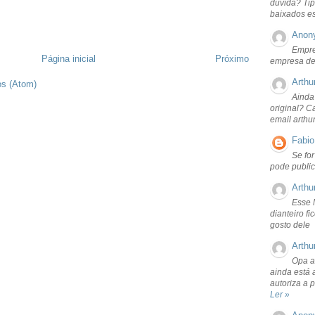
dúvida? Tip
baixados e
Anon
Empre
Página inicial
Próximo
empresa de
Arthu
os (Atom)
Ainda
original? C
email arthu
Fabio
Se fo
pode public
Arthu
Esse 
dianteiro f
gosto dele
Arthu
Opa a
ainda está 
autoriza a 
Ler »