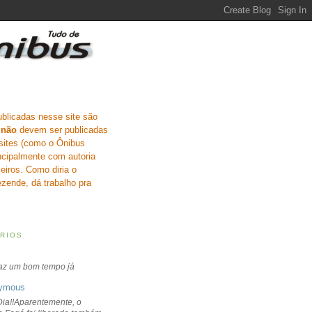
ublicadas nesse site são
e
não
devem ser publicadas
sites (como o Ônibus
incipalmente com autoria
eiros. Como diria o
zende, dá trabalho pra
RIOS
faz um bom tempo já
ymous
ia!!Aparentemente, o