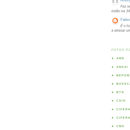
Anon
Faz s
estão na 34
Fabio
É o ho
a atrasar 
FOTOS P
►
AMD
►
ANKAI
►
BEPOB
►
BUSSC
►
BYD
►
CAIO
►
CIFER
►
CIFER
►
CMA